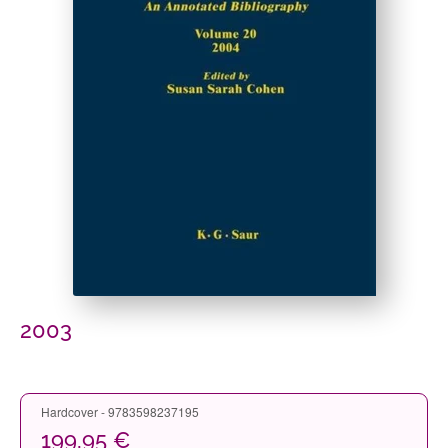
2003
Hardcover - 9783598237195
199,95 €