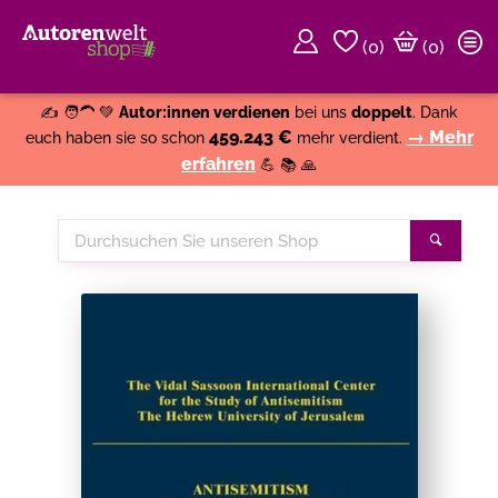
(
0
)
(0)
Weiter einkaufen
Close
✍️ 🧑‍🦱 💚
Autor:innen verdienen
bei uns
doppelt
. Dank
459.243 €
→ Mehr
euch haben sie so schon
mehr verdient.
erfahren
💪 📚 🙏
Durchsuchen
Suche
Sie
unseren
Shop