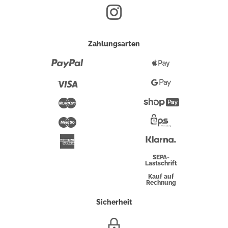
Zahlungsarten
Paypal
Apple
Pay
Visa
Google
Pay
Mastercard
Shopify
Pay
Maestro
Eps-
Überweisung
Klarna
American
Express
SEPA-
Lastschrift
Kauf auf
Rechnung
Sicherheit
SSL/HTTPS-