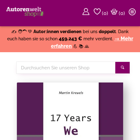
(
0
)
(0)
Weiter einkaufen
Close
✍️ 🧑‍🦱 💚
Autor:innen verdienen
bei uns
doppelt
. Dank
459.243 €
→ Mehr
euch haben sie so schon
mehr verdient.
erfahren
💪 📚 🙏
Durchsuchen
Suche
Sie
unseren
Shop