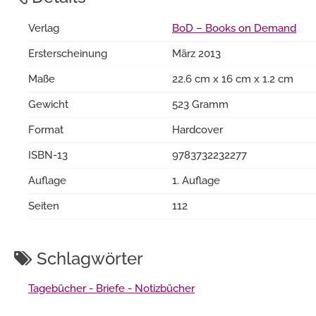
Verlag
BoD – Books on Demand
Ersterscheinung
März 2013
Maße
22.6 cm x 16 cm x 1.2 cm
Gewicht
523 Gramm
Format
Hardcover
ISBN-13
9783732232277
Auflage
1. Auflage
Seiten
112
Schlagwörter
Tagebücher - Briefe - Notizbücher