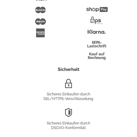
Pay
Mastercard
Shopify
Pay
Maestro
Eps-
Überweisung
Klarna
American
Express
SEPA-
Lastschrift
Kauf auf
Rechnung
Sicherheit
SSL/HTTPS-
Verschlüsselung
Sicheres Einkaufen durch
SSL/HTTPS-Verschlüsselung.
DSGVO-
Konformität
Sicheres Einkaufen durch
DSGVO-Konformität.