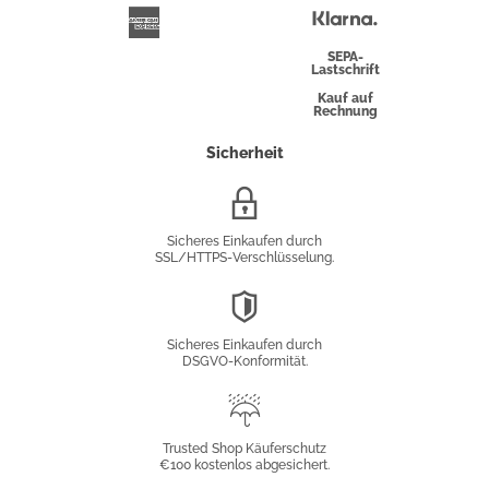
Überweisung
Klarna
American
Express
SEPA-
Lastschrift
Kauf auf
Rechnung
Sicherheit
SSL/HTTPS-
Verschlüsselung
Sicheres Einkaufen durch
SSL/HTTPS-Verschlüsselung.
DSGVO-
Konformität
Sicheres Einkaufen durch
DSGVO-Konformität.
Trusted
Shop
Trusted Shop Käuferschutz
€100 kostenlos abgesichert.
Käuferschutz