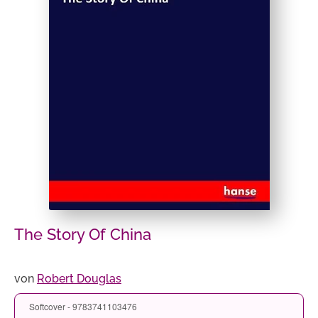
The Story Of China
von
Robert Douglas
Softcover - 9783741103476