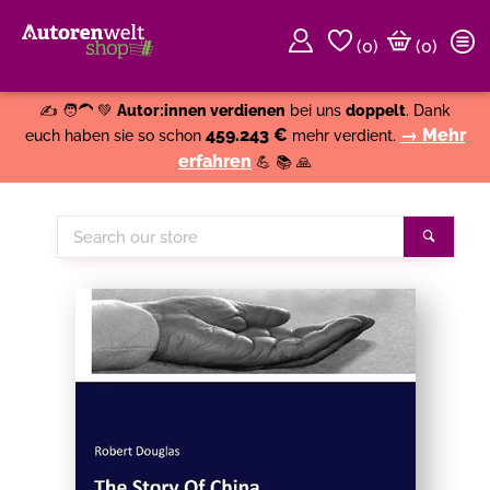
(
0
)
(0)
Weiter einkaufen
Close
✍️ 🧑‍🦱 💚
Autor:innen verdienen
bei uns
doppelt
. Dank
459.243 €
→ Mehr
euch haben sie so schon
mehr verdient.
erfahren
💪 📚 🙏
Search
Search
our
store