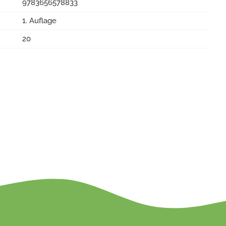
9783656578833
1. Auflage
20