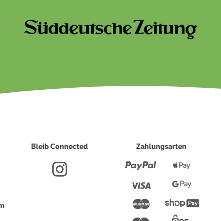
Bleib Connected
Zahlungsarten
Paypal
Apple
Pay
Visa
Google
Pay
Mastercard
Shopi
um
Pay