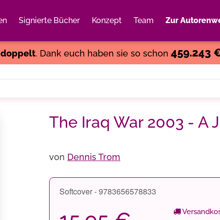
en
Signierte Bücher
Konzept
Team
Zur Autorenwe
Weiter einkaufen
Close
459.243 
s
doppelt
. Dank euch haben sie so schon
The Iraq War 2003 - A J
von
Dennis Trom
Softcover - 9783656578833
Versandkos