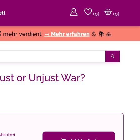
lt
(
0
)
(0)
€
mehr verdient.
→ Mehr erfahren
💪 📚 🙏
Search
ust or Unjust War?
tenfrei