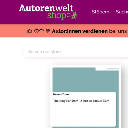
Stöbern
Such
✍️ 🧑‍🦱 💚
Autor:innen verdienen
bei un
Search
our
store