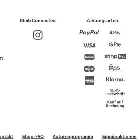
Bleib Connected
Zahlungsarten
Paypal
Apple
Pay
Visa
Google
Pay
Mastercard
Shopi
um
Pay
Maestro
Eps-
Überwei
Klarna
American
Express
SEPA-
Lastschrift
Kauf auf
Rechnung
ontakt
Shop-FAQ
Autorenprogramm
Signieraktionen