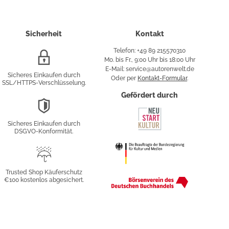
Sicherheit
Kontakt
Telefon: +49 89 215570310
SSL/HTTPS-
Mo. bis Fr., 9:00 Uhr bis 18:00 Uhr
Verschlüsselung
E-Mail: service@autorenwelt.de
Sicheres Einkaufen durch
Oder per
Kontakt-Formular
.
SSL/HTTPS-Verschlüsselung.
fy
Gefördert durch
DSGVO-
Konformität
Sicheres Einkaufen durch
sung
DSGVO-Konformität.
Trusted
Shop
Trusted Shop Käuferschutz
€100 kostenlos abgesichert.
Käuferschutz