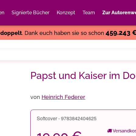
en
Signierte Bücher
Konzept
Team
Zur Autorenwe
Weiter einkaufen
Close
459.243 
s
doppelt
. Dank euch haben sie so schon
Papst und Kaiser im Do
von
Heinrich Federer
Softcover - 9783842404625
Versandkos