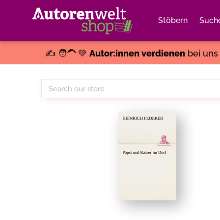
Stöbern
Such
✍️ 🧑‍🦱 💚
Autor:innen verdienen
bei un
Search
our
store