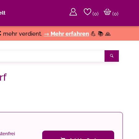
lt
(
0
)
(0)
€
mehr verdient.
→ Mehr erfahren
💪 📚 🙏
Search
rf
tenfrei