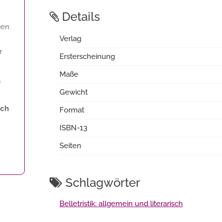
Details
gen
Verlag
r
Ersterscheinung
Maße
f
Gewicht
ich
Format
ISBN-13
Seiten
Schlagwörter
Belletristik: allgemein und literarisch