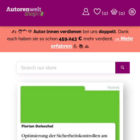
(
0
)
(0)
Weiter einkaufen
Close
✍️ 🧑‍🦱 💚
Autor:innen verdienen
bei uns
doppelt
. Dank
459.243 €
→ Mehr
euch haben sie so schon
mehr verdient.
erfahren
💪 📚 🙏
Search
Search
our
store