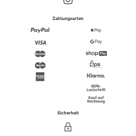
Zahlungsarten
Paypal
Apple
Pay
Visa
Google
Pay
Mastercard
Shopify
Pay
Maestro
Eps-
Überweisung
Klarna
American
Express
SEPA-
Lastschrift
Kauf auf
Rechnung
Sicherheit
SSL/HTTPS-
Verschlüsselung