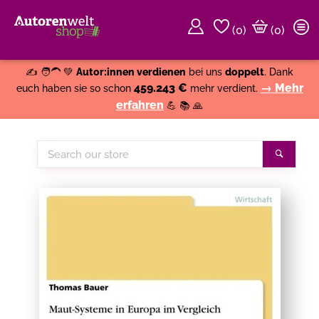
(
0
)
(0)
Weiter einkaufen
Close
✍️ 🧑‍🦱 💚
Autor:innen verdienen
bei uns
doppelt
. Dank
459.243 €
→ Mehr
euch haben sie so schon
mehr verdient.
erfahren
💪 📚 🙏
Search
Search
our
store