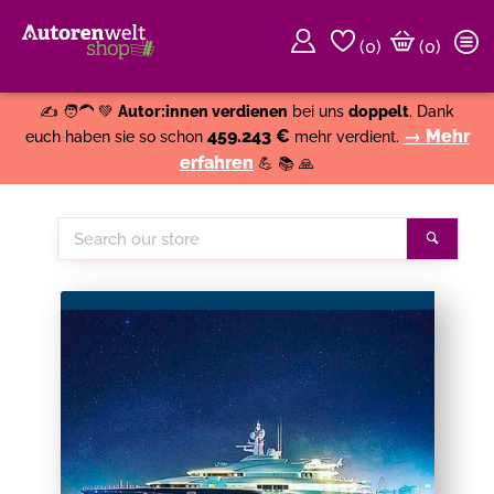
(
0
)
(0)
Weiter einkaufen
Close
✍️ 🧑‍🦱 💚
Autor:innen verdienen
bei uns
doppelt
. Dank
459.243 €
→ Mehr
euch haben sie so schon
mehr verdient.
erfahren
💪 📚 🙏
Search
Search
our
store