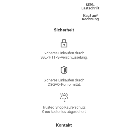
Express
SEPA-
Lastschrift
Kauf auf
Rechnung
Sicherheit
SSL/HTTPS-
Verschlüsselung
Sicheres Einkaufen durch
SSL/HTTPS-Verschlüsselung.
DSGVO-
Konformität
Sicheres Einkaufen durch
DSGVO-Konformität.
Trusted
Shop
Trusted Shop Käuferschutz
€100 kostenlos abgesichert.
Käuferschutz
Kontakt