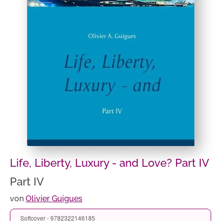
Life, Liberty, Luxury - and Love? Part IV
Part IV
von
Olivier Guigues
Softcover - 9782322146185