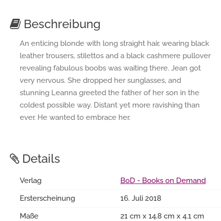
Beschreibung
An enticing blonde with long straight hair, wearing black
leather trousers, stilettos and a black cashmere pullover
revealing fabulous boobs was waiting there. Jean got
very nervous. She dropped her sunglasses, and
stunning Leanna greeted the father of her son in the
coldest possible way. Distant yet more ravishing than
ever. He wanted to embrace her.
Details
Verlag
BoD - Books on Demand
Ersterscheinung
16. Juli 2018
Maße
21 cm x 14.8 cm x 4.1 cm