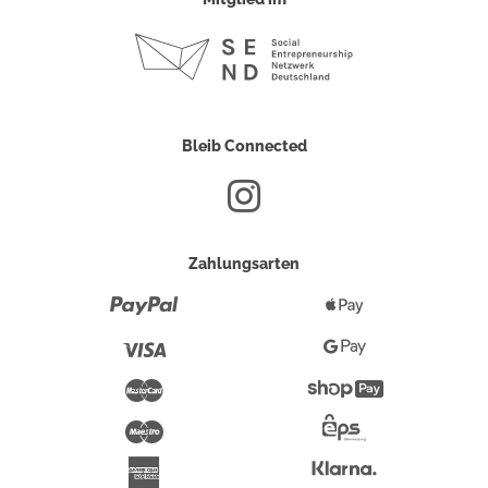
Bleib Connected
Zahlungsarten
Paypal
Apple
Pay
Visa
Google
Pay
Mastercard
Shopify
Pay
Maestro
Eps-
Überweisung
Klarna
American