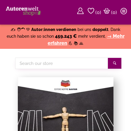
(
0
)
(0)
Weiter einkaufen
Close
✍️ 🧑‍🦱 💚
Autor:innen verdienen
bei uns
doppelt
. Dank
459.243 €
→ Mehr
euch haben sie so schon
mehr verdient.
erfahren
💪 📚 🙏
Search
Search
our
store