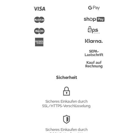
Pay
Visa
Google
Pay
Mastercard
Shopify
Pay
Maestro
Eps-
Überweisung
Klarna
American
Express
SEPA-
Lastschrift
Kauf auf
Rechnung
Sicherheit
SSL/HTTPS-
Verschlüsselung
Sicheres Einkaufen durch
SSL/HTTPS-Verschlüsselung.
DSGVO-
Konformität
Sicheres Einkaufen durch