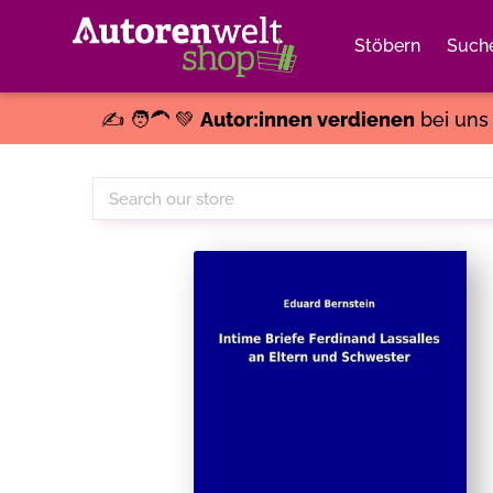
Stöbern
Such
✍️ 🧑‍🦱 💚
Autor:innen verdienen
bei un
Search
our
store