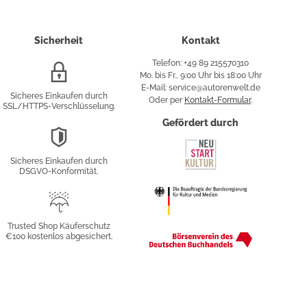
Sicherheit
Kontakt
Telefon: +49 89 215570310
SSL/HTTPS-
Mo. bis Fr., 9:00 Uhr bis 18:00 Uhr
Verschlüsselung
E-Mail: service@autorenwelt.de
Sicheres Einkaufen durch
Oder per
Kontakt-Formular
.
SSL/HTTPS-Verschlüsselung.
fy
Gefördert durch
DSGVO-
Konformität
Sicheres Einkaufen durch
sung
DSGVO-Konformität.
Trusted
Shop
Trusted Shop Käuferschutz
€100 kostenlos abgesichert.
Käuferschutz