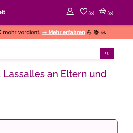
lt
(
0
)
(0)
€
mehr verdient.
→ Mehr erfahren
💪 📚 🙏
Search
 Lassalles an Eltern und