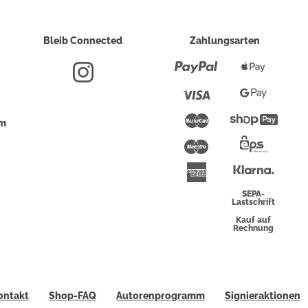
Bleib Connected
Zahlungsarten
Paypal
Apple
Pay
Visa
Google
Pay
Mastercard
Shopi
um
Pay
Maestro
Eps-
Überwei
Klarna
American
Express
SEPA-
Lastschrift
Kauf auf
Rechnung
ontakt
Shop-FAQ
Autorenprogramm
Signieraktionen