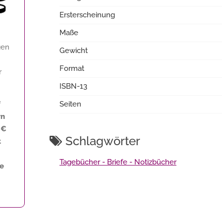
Ersterscheinung
Maße
gen
Gewicht
Format
r
ISBN-13
f
Seiten
rn
 €
Schlagwörter
t
Tagebücher - Briefe - Notizbücher
ne