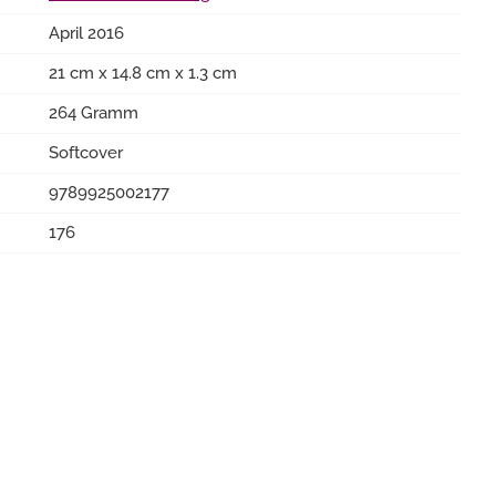
April 2016
21 cm x 14.8 cm x 1.3 cm
264 Gramm
Softcover
9789925002177
176