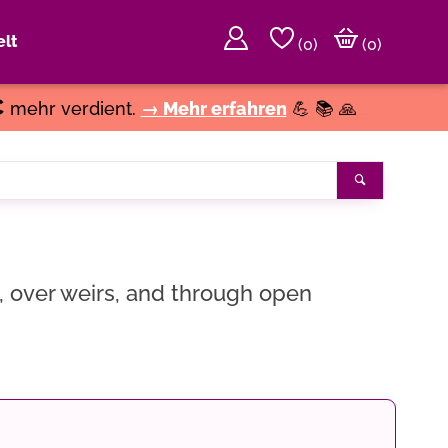
lt
(
0
)
(0)
€
mehr verdient.
→ Mehr erfahren
💪 📚 🙏
Search
s, over weirs, and through open