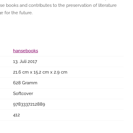
e books and contributes to the preservation of literature
 for the future.
hansebooks
13. Juli 2017
21.6 cm x 15.2 cm x 2.9 cm
628 Gramm
Softcover
9783337212889
412