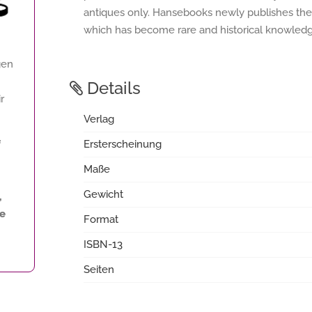
antiques only. Hansebooks newly publishes thes
which has become rare and historical knowledge
gen
Details
r
Verlag
f
Ersterscheinung
Maße
Gewicht
,
ne
Format
ISBN-13
Seiten