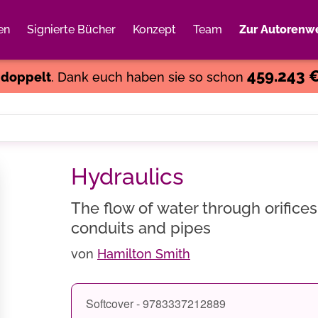
en
Signierte Bücher
Konzept
Team
Zur Autorenwe
Weiter einkaufen
Close
459.243 
s
doppelt
. Dank euch haben sie so schon
Hydraulics
The flow of water through orifice
conduits and pipes
von
Hamilton Smith
Softcover - 9783337212889