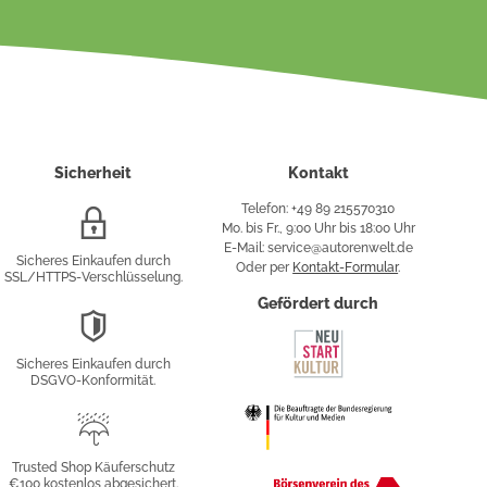
Sicherheit
Kontakt
Telefon: +49 89 215570310
SSL/HTTPS-
Mo. bis Fr., 9:00 Uhr bis 18:00 Uhr
Verschlüsselung
E-Mail: service@autorenwelt.de
Sicheres Einkaufen durch
Oder per
Kontakt-Formular
.
SSL/HTTPS-Verschlüsselung.
fy
Gefördert durch
DSGVO-
Konformität
Sicheres Einkaufen durch
sung
DSGVO-Konformität.
Trusted
Shop
Trusted Shop Käuferschutz
€100 kostenlos abgesichert.