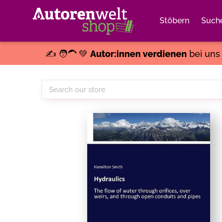
Stöbern
Such
✍️ 🧑‍🦱 💚
Autor:innen verdienen
bei un
Search
our
store