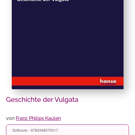
Geschichte der Vulgata
von
Franz Philips Kaulen
Softcover - 9783348070317