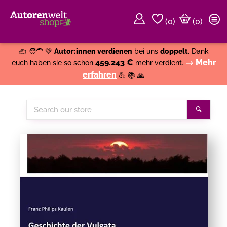
(
0
)
(0)
Weiter einkaufen
Close
✍️ 🧑‍🦱 💚
Autor:innen verdienen
bei uns
doppelt
. Dank
459.243 €
→ Mehr
euch haben sie so schon
mehr verdient.
erfahren
💪 📚 🙏
Search
Search
our
store