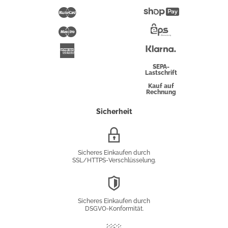
Pay
Mastercard
Shopify
Pay
Maestro
Eps-
Überweisung
Klarna
American
Express
SEPA-
Lastschrift
Kauf auf
Rechnung
Sicherheit
SSL/HTTPS-
Verschlüsselung
Sicheres Einkaufen durch
SSL/HTTPS-Verschlüsselung.
DSGVO-
Konformität
Sicheres Einkaufen durch
DSGVO-Konformität.