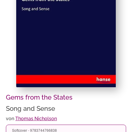
Gems from the States
Song and Sense
von
Thomas Nicholson
Softcover - 9783744766838