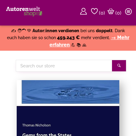
(
0
)
(0)
Weiter einkaufen
Close
✍️ 🧑‍🦱 💚
Autor:innen verdienen
bei uns
doppelt
. Dank
459.243 €
→ Mehr
euch haben sie so schon
mehr verdient.
erfahren
💪 📚 🙏
Search
Search
our
store