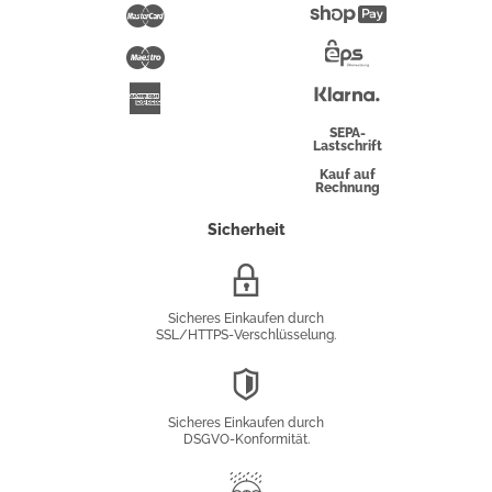
Pay
Mastercard
Shopify
Pay
Maestro
Eps-
Überweisung
Klarna
American
Express
SEPA-
Lastschrift
Kauf auf
Rechnung
Sicherheit
SSL/HTTPS-
Verschlüsselung
Sicheres Einkaufen durch
SSL/HTTPS-Verschlüsselung.
DSGVO-
Konformität
Sicheres Einkaufen durch
DSGVO-Konformität.
Trusted