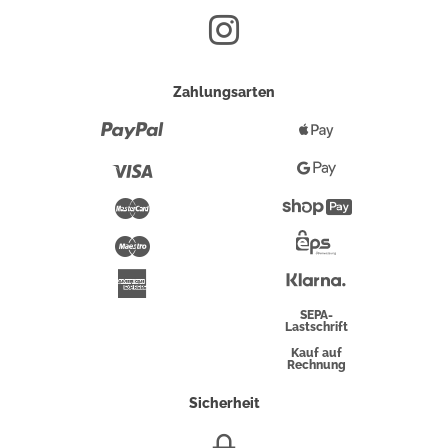
Zahlungsarten
Paypal
Apple
Pay
Visa
Google
Pay
Mastercard
Shopify
Pay
Maestro
Eps-
Überweisung
Klarna
American
Express
SEPA-
Lastschrift
Kauf auf
Rechnung
Sicherheit
SSL/HTTPS-