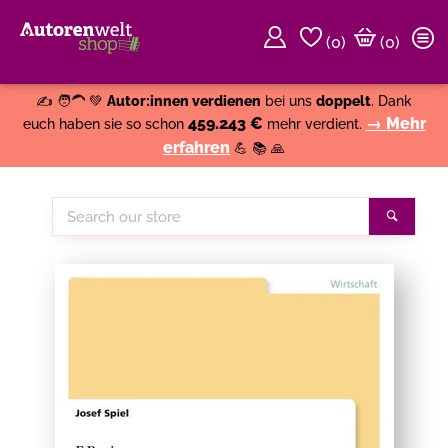
(
0
)
(0)
Weiter einkaufen
Close
✍️ 🧑‍🦱 💚
Autor:innen verdienen
bei uns
doppelt
. Dank
459.243 €
→ Mehr
euch haben sie so schon
mehr verdient.
erfahren
💪 📚 🙏
Search
Search
our
store