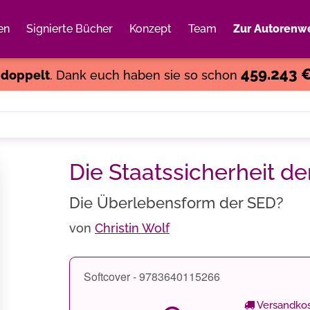
en
Signierte Bücher
Konzept
Team
Zur Autorenwe
Weiter einkaufen
Close
459.243 
s
doppelt
. Dank euch haben sie so schon
Die Staatssicherheit d
Die Überlebensform der SED?
von
Christin Wolf
Softcover - 9783640115266
Versandkos