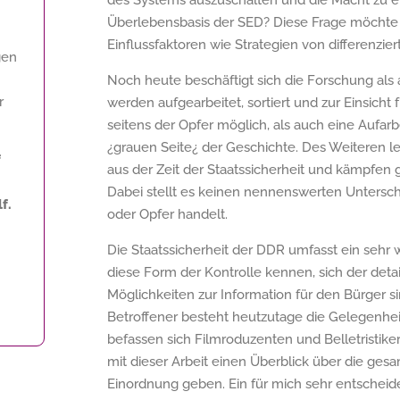
des Systems auszuschalten und die Macht zu erh
Überlebensbasis der SED? Diese Frage möchte
Einflussfaktoren wie Strategien von differenzie
gen
Noch heute beschäftigt sich die Forschung als
r
werden aufgearbeitet, sortiert und zur Einsicht
seitens der Opfer möglich, als auch eine Aufar
¿grauen Seite¿ der Geschichte. Des Weiteren 
f
aus der Zeit der Staatssicherheit und kämpfen
Dabei stellt es keinen nennenswerten Unterschie
f.
oder Opfer handelt.
Die Staatssicherheit der DDR umfasst ein sehr 
diese Form der Kontrolle kennen, sich der detai
Möglichkeiten zur Information für den Bürger 
Betroffener besteht heutzutage die Gelegenheit
befassen sich Filmroduzenten und Belletristike
mit dieser Arbeit einen Überblick über die ges
Einordnung geben. Ein für mich sehr entscheid