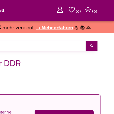
lt
(
0
)
(0)
€
mehr verdient.
→ Mehr erfahren
💪 📚 🙏
Search
er DDR
tenfrei