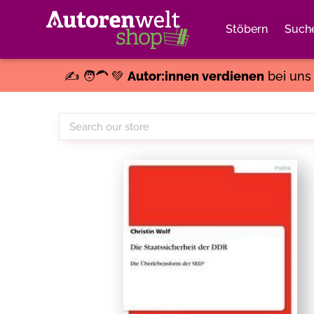
Stöbern
Such
✍️ 🧑‍🦱 💚
Autor:innen verdienen
bei un
Search
our
store