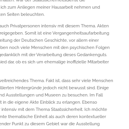
alten. War der Staatssicherheitsdienst die
 ich zum Anliegen meiner Hausarbeit nehmen und
rten Seiten beleuchten.
 auch Privatpersonen intensiv mit diesem Thema. Akten
 freigegeben. Somit ist eine Vergangenheitsaufarbeitung
beitung der Deutschen Geschichte, vor allem einer
leben noch viele Menschen mit den psychischen Folgen
 gedanklich mit der Verarbeitung dieses Gedankenguts.
d dar, ob es sich um ehemalige inoffizielle Mitarbeiter
weitreichendes Thema. Fakt ist, dass sehr viele Menschen
llierten Hintergründe jedoch nicht bewusst sind. Einige
sind Ausstellungen und Museen zu besuchen. Im Fall
 in die eigene Akte Einblick zu erlangen. Ebenso
r intensiv mit dem Thema Staatssicherheit. Ich möchte
amte thematische Einheit als auch deren kontextueller
ender Punkt zu diesem Gebiet war die Ausstellung