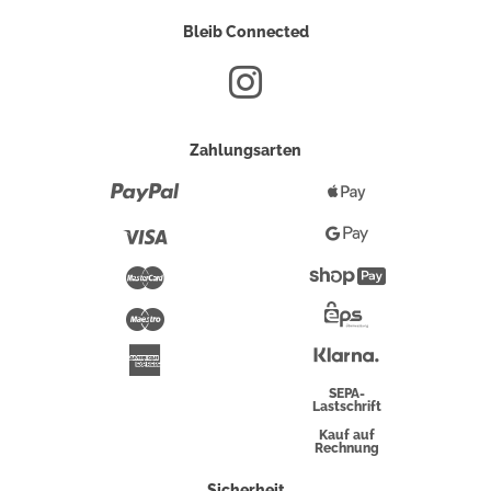
Bleib Connected
Zahlungsarten
Paypal
Apple
Pay
Visa
Google
Pay
Mastercard
Shopify
Pay
Maestro
Eps-
Überweisung
Klarna
American
Express
SEPA-
Lastschrift
Kauf auf
Rechnung
Sicherheit