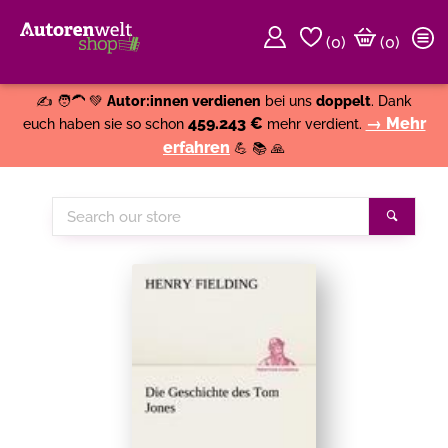
(
0
)
(0)
Weiter einkaufen
Close
✍️ 🧑‍🦱 💚
Autor:innen verdienen
bei uns
doppelt
. Dank
459.243 €
→ Mehr
euch haben sie so schon
mehr verdient.
erfahren
💪 📚 🙏
Search
Search
our
store