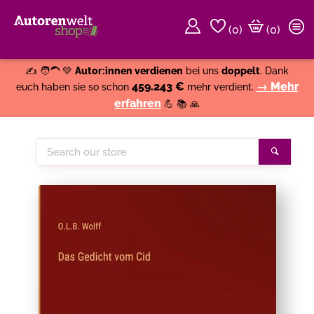
(
0
)
(0)
Weiter einkaufen
Close
✍️ 🧑‍🦱 💚
Autor:innen verdienen
bei uns
doppelt
. Dank
459.243 €
→ Mehr
euch haben sie so schon
mehr verdient.
erfahren
💪 📚 🙏
Search
Search
our
store