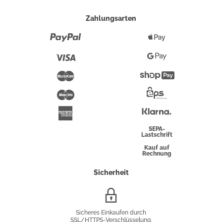
Zahlungsarten
Paypal
Apple
Pay
Visa
Google
Pay
Mastercard
Shopify
Pay
Maestro
Eps-
Überweisung
Klarna
American
Express
SEPA-
Lastschrift
Kauf auf
Rechnung
Sicherheit
SSL/HTTPS-
Verschlüsselung
Sicheres Einkaufen durch
SSL/HTTPS-Verschlüsselung.