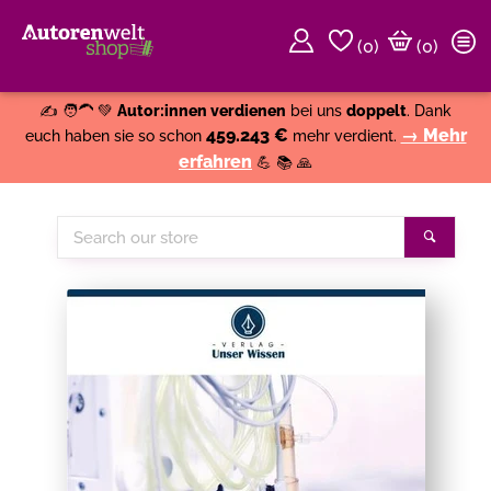
(
0
)
(0)
Weiter einkaufen
Close
✍️ 🧑‍🦱 💚
Autor:innen verdienen
bei uns
doppelt
. Dank
459.243 €
→ Mehr
euch haben sie so schon
mehr verdient.
erfahren
💪 📚 🙏
Search
Search
our
store