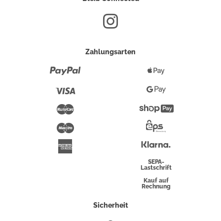
Zahlungsarten
Paypal
Apple
Pay
Visa
Google
Pay
Mastercard
Shopify
Pay
Maestro
Eps-
Überweisung
Klarna
American
Express
SEPA-
Lastschrift
Kauf auf
Rechnung
Sicherheit