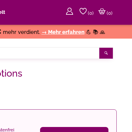
lt
(
0
)
(0)
€
mehr verdient.
→ Mehr erfahren
💪 📚 🙏
Search
tions
tenfrei