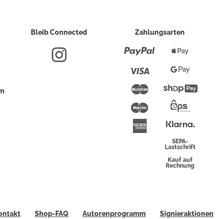
Bleib Connected
Zahlungsarten
Paypal
Apple
Pay
Visa
Google
Pay
Mastercard
Shopi
um
Pay
Maestro
Eps-
Überwei
Klarna
American
Express
SEPA-
Lastschrift
Kauf auf
Rechnung
ontakt
Shop-FAQ
Autorenprogramm
Signieraktionen