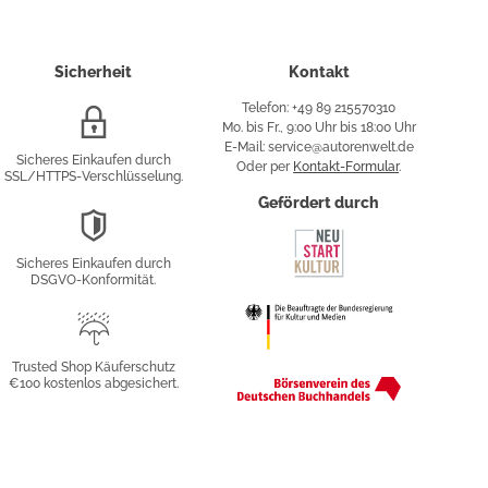
Sicherheit
Kontakt
Telefon: +49 89 215570310
SSL/HTTPS-
Mo. bis Fr., 9:00 Uhr bis 18:00 Uhr
Verschlüsselung
E-Mail: service@autorenwelt.de
Sicheres Einkaufen durch
Oder per
Kontakt-Formular
.
SSL/HTTPS-Verschlüsselung.
fy
Gefördert durch
DSGVO-
Konformität
Sicheres Einkaufen durch
sung
DSGVO-Konformität.
Trusted
Shop
Trusted Shop Käuferschutz
€100 kostenlos abgesichert.
Käuferschutz