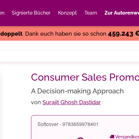
en
Signierte Bücher
Konzept
Team
Zur Autorenwe
Weiter einkaufen
Close
459.243 
s
doppelt
. Dank euch haben sie so schon
Consumer Sales Promo
A Decision-making Approach
von
Surajit Ghosh Dastidar
Softcover - 9783659978401
Versandkos