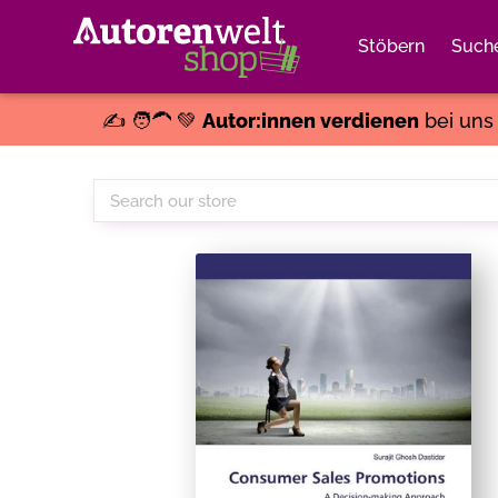
Stöbern
Such
✍️ 🧑‍🦱 💚
Autor:innen verdienen
bei un
Search
our
store