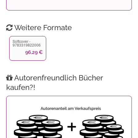
Weitere Formate
Softcover -
9783319822006
96,29 €
Autorenfreundlich Bücher
kaufen?!