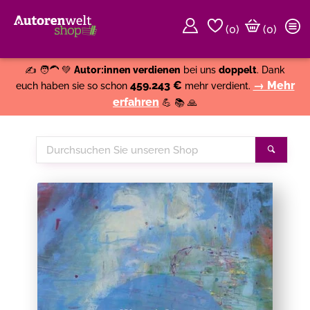
(
0
)
(0)
Weiter einkaufen
Close
✍️ 🧑‍🦱 💚
Autor:innen verdienen
bei uns
doppelt
. Dank
459.243 €
→ Mehr
euch haben sie so schon
mehr verdient.
erfahren
💪 📚 🙏
Durchsuchen
Suche
Sie
unseren
Shop