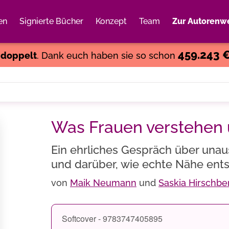
en
Signierte Bücher
Konzept
Team
Zur Autorenwe
Weiter einkaufen
Close
459.243 
s
doppelt
. Dank euch haben sie so schon
Was Frauen verstehen 
Ein ehrliches Gespräch über una
und darüber, wie echte Nähe ent
von
Maik Neumann
und
Saskia Hirschbe
Softcover - 9783747405895