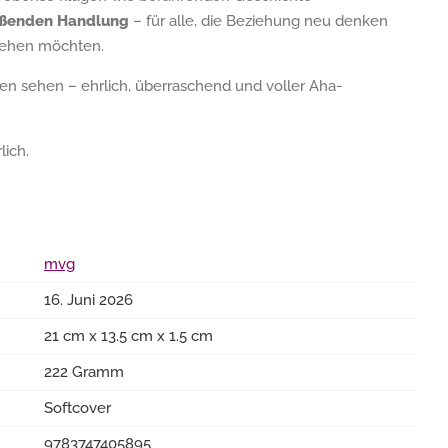
eißenden Handlung
– für alle, die Beziehung neu denken
stehen möchten.
en sehen – ehrlich, überraschend und voller Aha-
lich.
mvg
16. Juni 2026
21 cm x 13.5 cm x 1.5 cm
222 Gramm
Softcover
9783747405895