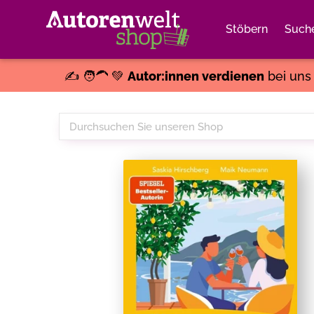
Stöbern
Such
✍️ 🧑‍🦱 💚
Autor:innen verdienen
bei un
Durchsuchen
Sie
unseren
Shop