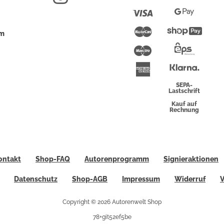
Pay
Visa
Google
Pay
Mastercard
Shopi
um
Pay
Maestro
Eps-
Überwei
Klarna
American
Express
SEPA-
Lastschrift
Kauf auf
Rechnung
ontakt
Shop-FAQ
Autorenprogramm
Signieraktionen
Datenschutz
Shop-AGB
Impressum
Widerruf
V
Copyright © 2026 Autorenwelt Shop
78+git52ef5be