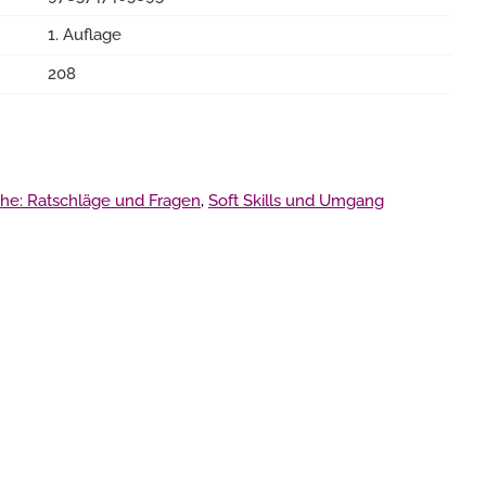
1. Auflage
208
he: Ratschläge und Fragen
,
Soft Skills und Umgang