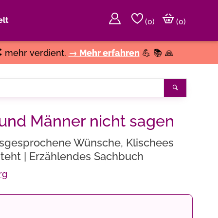
lt
(
0
)
(0)
€
mehr verdient.
→ Mehr erfahren
💪 📚 🙏
Suchen
und Männer nicht sagen
usgesprochene Wünsche, Klischees
steht | Erzählendes Sachbuch
rg