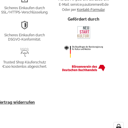
Verschlüsselung
E-Mail: service@autorenwelt.de
Sicheres Einkaufen durch
Oder per
Kontakt-Formular
.
SSL/HTTPS-Verschlüsselung.
fy
Gefördert durch
DSGVO-
Konformität
Sicheres Einkaufen durch
sung
DSGVO-Konformität.
Trusted
Shop
Trusted Shop Käuferschutz
€100 kostenlos abgesichert.
Käuferschutz
ertrag widerrufen