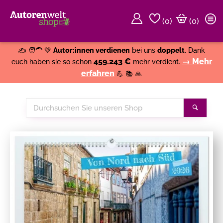
(
0
)
(0)
Weiter einkaufen
Close
✍️ 🧑‍🦱 💚
Autor:innen verdienen
bei uns
doppelt
. Dank
459.243 €
→ Mehr
euch haben sie so schon
mehr verdient.
erfahren
💪 📚 🙏
Durchsuchen
Suche
Sie
unseren
Shop