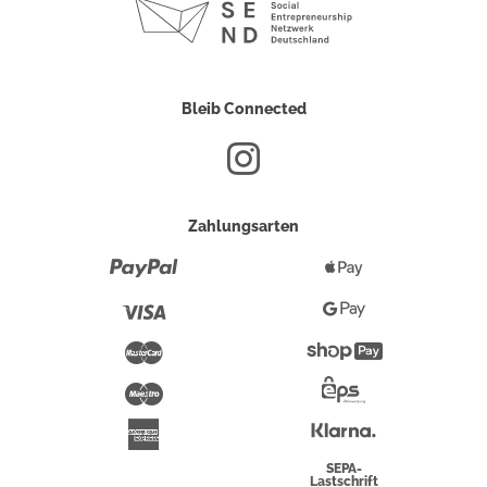
Bleib Connected
Zahlungsarten
Paypal
Apple
Pay
Visa
Google
Pay
Mastercard
Shopify
Pay
Maestro
Eps-
Überweisung
Klarna
American
Express
SEPA-
Lastschrift