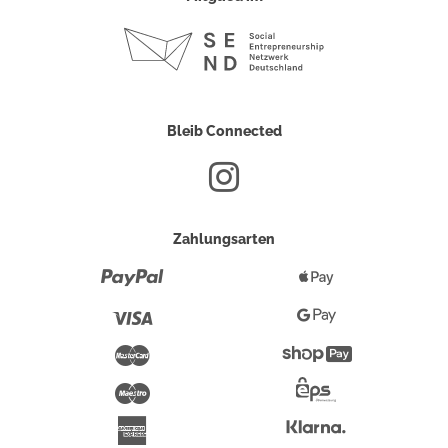
Bleib Connected
Zahlungsarten
Paypal
Apple
Pay
Visa
Google
Pay
Mastercard
Shopify
Pay
Maestro
Eps-
Überweisung
Klarna
American