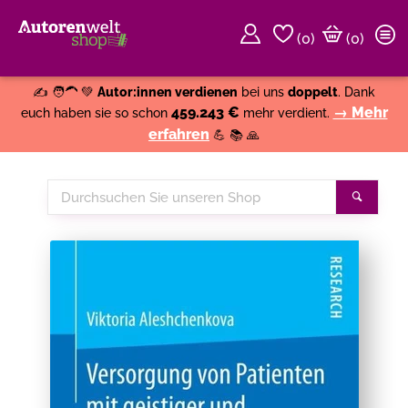
(
0
)
(0)
Weiter einkaufen
Close
✍️ 🧑‍🦱 💚
Autor:innen verdienen
bei uns
doppelt
. Dank
459.243 €
→ Mehr
euch haben sie so schon
mehr verdient.
erfahren
💪 📚 🙏
Durchsuchen
Suche
Sie
unseren
Shop