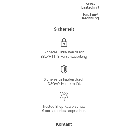
Express
SEPA-
Lastschrift
Kauf auf
Rechnung
Sicherheit
SSL/HTTPS-
Verschlüsselung
Sicheres Einkaufen durch
SSL/HTTPS-Verschlüsselung.
DSGVO-
Konformität
Sicheres Einkaufen durch
DSGVO-Konformität.
Trusted
Shop
Trusted Shop Käuferschutz
€100 kostenlos abgesichert.
Käuferschutz
Kontakt