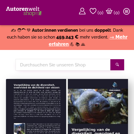
(
0
)
(0)
Weiter einkaufen
Close
✍️ 🧑‍🦱 💚
Autor:innen verdienen
bei uns
doppelt
. Dank
459.243 €
→ Mehr
euch haben sie so schon
mehr verdient.
erfahren
💪 📚 🙏
Durchsuchen
Suche
Sie
unseren
Shop