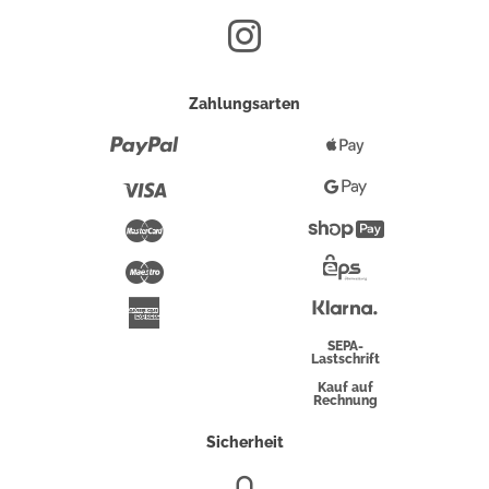
Zahlungsarten
Paypal
Apple
Pay
Visa
Google
Pay
Mastercard
Shopify
Pay
Maestro
Eps-
Überweisung
Klarna
American
Express
SEPA-
Lastschrift
Kauf auf
Rechnung
Sicherheit
SSL/HTTPS-