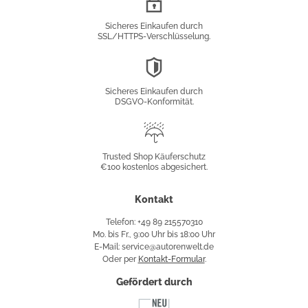
Verschlüsselung
Sicheres Einkaufen durch
SSL/HTTPS-Verschlüsselung.
DSGVO-
Konformität
Sicheres Einkaufen durch
DSGVO-Konformität.
Trusted
Shop
Trusted Shop Käuferschutz
€100 kostenlos abgesichert.
Käuferschutz
Kontakt
Telefon: +49 89 215570310
Mo. bis Fr., 9:00 Uhr bis 18:00 Uhr
E-Mail: service@autorenwelt.de
Oder per
Kontakt-Formular
.
Gefördert durch