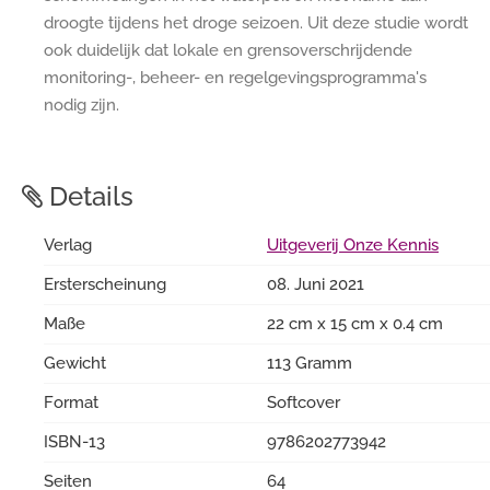
droogte tijdens het droge seizoen. Uit deze studie wordt
ook duidelijk dat lokale en grensoverschrijdende
monitoring-, beheer- en regelgevingsprogramma's
nodig zijn.
Details
Verlag
Uitgeverij Onze Kennis
Ersterscheinung
08. Juni 2021
Maße
22 cm x 15 cm x 0.4 cm
Gewicht
113 Gramm
Format
Softcover
ISBN-13
9786202773942
Seiten
64