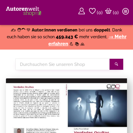
(
0
)
(0)
Weiter einkaufen
Close
✍️ 🧑‍🦱 💚
Autor:innen verdienen
bei uns
doppelt
. Dank
459.243 €
→ Mehr
euch haben sie so schon
mehr verdient.
erfahren
💪 📚 🙏
Durchsuchen
Suche
Sie
unseren
Shop