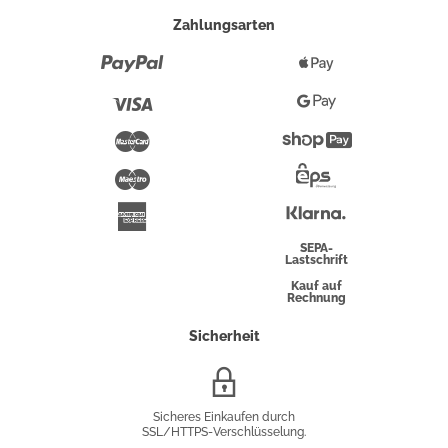
Zahlungsarten
Paypal
Apple
Pay
Visa
Google
Pay
Mastercard
Shopify
Pay
Maestro
Eps-
Überweisung
Klarna
American
Express
SEPA-
Lastschrift
Kauf auf
Rechnung
Sicherheit
SSL/HTTPS-
Verschlüsselung
Sicheres Einkaufen durch
SSL/HTTPS-Verschlüsselung.