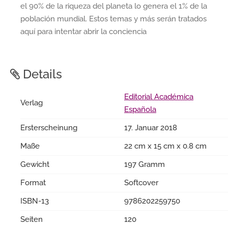
el 90% de la riqueza del planeta lo genera el 1% de la
población mundial. Estos temas y más serán tratados
aquí para intentar abrir la conciencia
Details
Editorial Académica
Verlag
Española
Ersterscheinung
17. Januar 2018
Maße
22 cm x 15 cm x 0.8 cm
Gewicht
197 Gramm
Format
Softcover
ISBN-13
9786202259750
Seiten
120