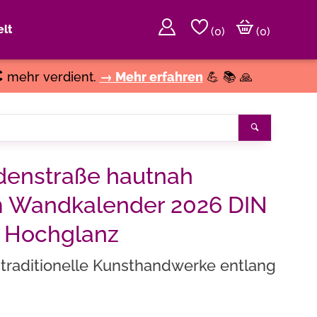
lt
(
0
)
(0)
€
mehr verdient.
→ Mehr erfahren
💪 📚 🙏
Suchen
denstraße hautnah
m Wandkalender 2026 DIN
n Hochglanz
traditionelle Kunsthandwerke entlang