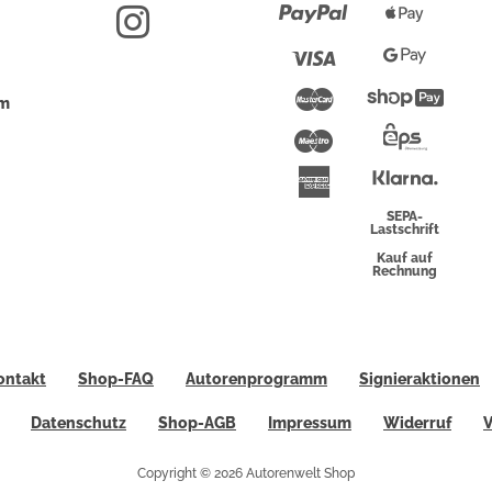
Paypal
Apple
Pay
Visa
Google
Pay
Mastercard
Shopi
um
Pay
Maestro
Eps-
Überwei
Klarna
American
Express
SEPA-
Lastschrift
Kauf auf
Rechnung
ontakt
Shop-FAQ
Autorenprogramm
Signieraktionen
Datenschutz
Shop-AGB
Impressum
Widerruf
V
Copyright © 2026 Autorenwelt Shop