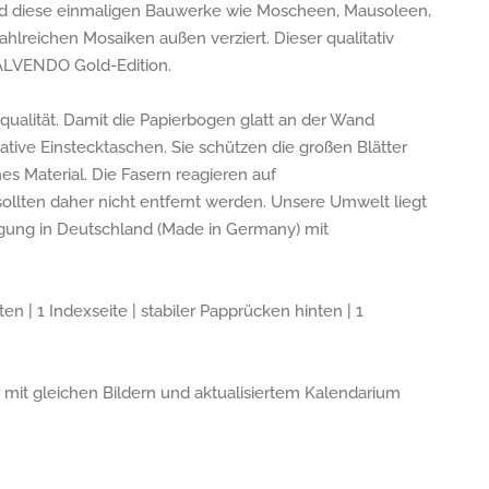
ind diese einmaligen Bauwerke wie Moscheen, Mausoleen,
hlreichen Mosaiken außen verziert. Dieser qualitativ
CALVENDO Gold-Edition.
alität. Damit die Papierbogen glatt an der Wand
tive Einstecktaschen. Sie schützen die großen Blätter
hes Material. Die Fasern reagieren auf
lten daher nicht entfernt werden. Unsere Umwelt liegt
tigung in Deutschland (Made in Germany) mit
n | 1 Indexseite | stabiler Papprücken hinten | 1
 mit gleichen Bildern und aktualisiertem Kalendarium