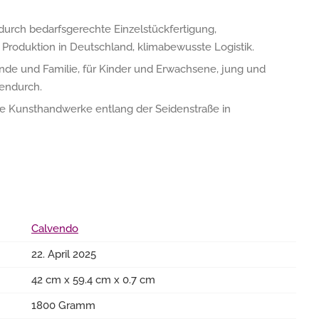
urch bedarfsgerechte Einzelstückfertigung,
, Produktion in Deutschland, klimabewusste Logistik.
e und Familie, für Kinder und Erwachsene, jung und
hendurch.
lle Kunsthandwerke entlang der Seidenstraße in
Calvendo
22. April 2025
42 cm x 59.4 cm x 0.7 cm
1800 Gramm