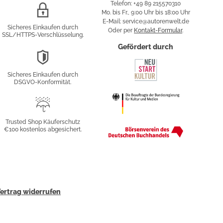
Telefon: +49 89 215570310
SSL/HTTPS-
Mo. bis Fr., 9:00 Uhr bis 18:00 Uhr
Verschlüsselung
E-Mail: service@autorenwelt.de
Sicheres Einkaufen durch
Oder per
Kontakt-Formular
.
SSL/HTTPS-Verschlüsselung.
fy
Gefördert durch
DSGVO-
Konformität
Sicheres Einkaufen durch
sung
DSGVO-Konformität.
Trusted
Shop
Trusted Shop Käuferschutz
€100 kostenlos abgesichert.
Käuferschutz
ertrag widerrufen