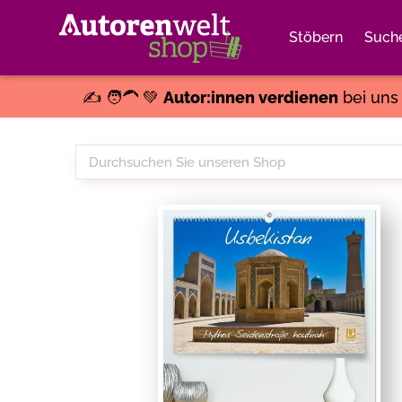
Stöbern
Such
✍️ 🧑‍🦱 💚
Autor:innen verdienen
bei un
Durchsuchen
Sie
unseren
Shop