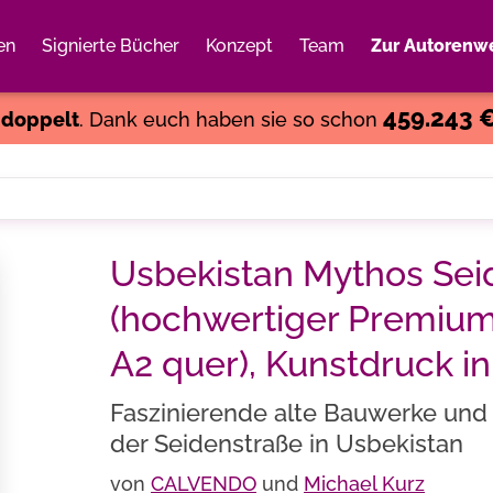
en
Signierte Bücher
Konzept
Team
Zur Autorenwe
Weiter einkaufen
Close
459.243 
s
doppelt
. Dank euch haben sie so schon
Usbekistan Mythos Sei
(hochwertiger Premiu
A2 quer), Kunstdruck i
Faszinierende alte Bauwerke und 
der Seidenstraße in Usbekistan
von
CALVENDO
und
Michael Kurz