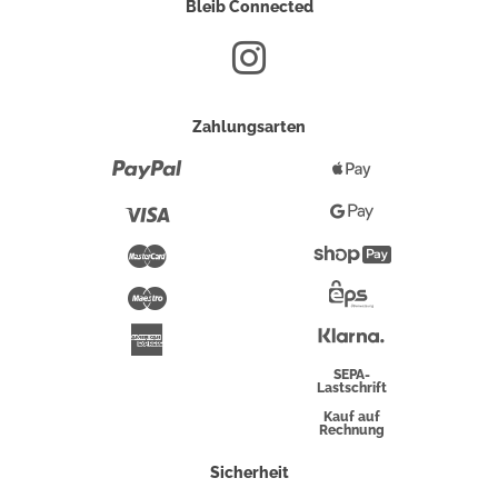
Bleib Connected
Zahlungsarten
Paypal
Apple
Pay
Visa
Google
Pay
Mastercard
Shopify
Pay
Maestro
Eps-
Überweisung
Klarna
American
Express
SEPA-
Lastschrift
Kauf auf
Rechnung
Sicherheit