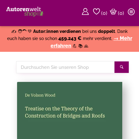
(
0
)
(0)
Weiter einkaufen
Close
✍️ 🧑‍🦱 💚
Autor:innen verdienen
bei uns
doppelt
. Dank
459.243 €
→ Mehr
euch haben sie so schon
mehr verdient.
erfahren
💪 📚 🙏
Durchsuchen
Suche
Sie
unseren
Shop