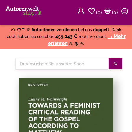
(
0
)
(0)
Weiter einkaufen
Close
✍️ 🧑‍🦱 💚
Autor:innen verdienen
bei uns
doppelt
. Dank
459.243 €
→ Mehr
euch haben sie so schon
mehr verdient.
erfahren
💪 📚 🙏
Durchsuchen
Suche
Sie
unseren
Shop