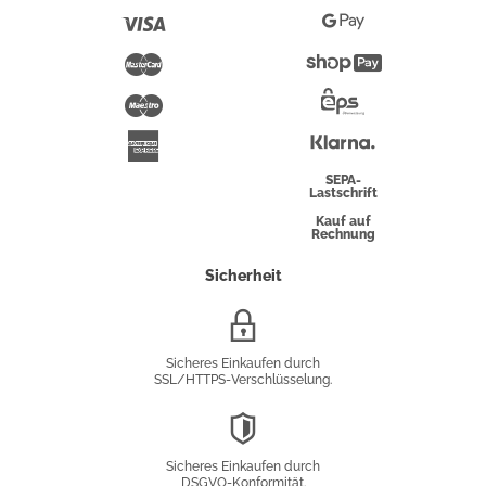
Pay
Visa
Google
Pay
Mastercard
Shopify
Pay
Maestro
Eps-
Überweisung
Klarna
American
Express
SEPA-
Lastschrift
Kauf auf
Rechnung
Sicherheit
SSL/HTTPS-
Verschlüsselung
Sicheres Einkaufen durch
SSL/HTTPS-Verschlüsselung.
DSGVO-
Konformität
Sicheres Einkaufen durch
DSGVO-Konformität.