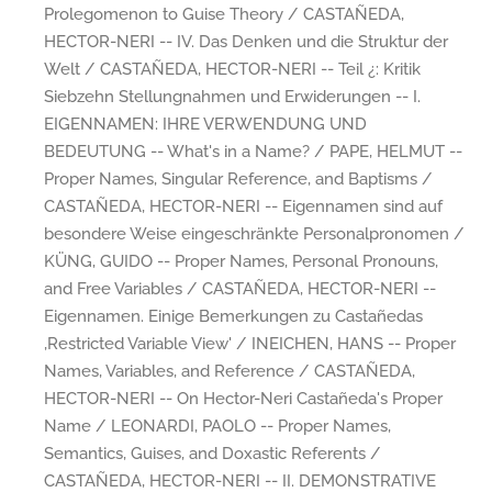
Prolegomenon to Guise Theory / CASTAÑEDA,
HECTOR-NERI -- IV. Das Denken und die Struktur der
Welt / CASTAÑEDA, HECTOR-NERI -- Teil ¿: Kritik
Siebzehn Stellungnahmen und Erwiderungen -- I.
EIGENNAMEN: IHRE VERWENDUNG UND
BEDEUTUNG -- What's in a Name? / PAPE, HELMUT --
Proper Names, Singular Reference, and Baptisms /
CASTAÑEDA, HECTOR-NERI -- Eigennamen sind auf
besondere Weise eingeschränkte Personalpronomen /
KÜNG, GUIDO -- Proper Names, Personal Pronouns,
and Free Variables / CASTAÑEDA, HECTOR-NERI --
Eigennamen. Einige Bemerkungen zu Castañedas
,Restricted Variable View' / INEICHEN, HANS -- Proper
Names, Variables, and Reference / CASTAÑEDA,
HECTOR-NERI -- On Hector-Neri Castañeda's Proper
Name / LEONARDI, PAOLO -- Proper Names,
Semantics, Guises, and Doxastic Referents /
CASTAÑEDA, HECTOR-NERI -- II. DEMONSTRATIVE