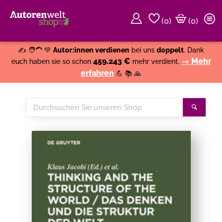
(
0
)
(0)
Weiter einkaufen
Close
✍️ 🧑‍🦱 💚
Autor:innen verdienen
bei uns
doppelt
. Dank
459.243 €
→ Mehr
euch haben sie so schon
mehr verdient.
erfahren
💪 📚 🙏
Durchsuchen
Suche
Sie
unseren
Shop