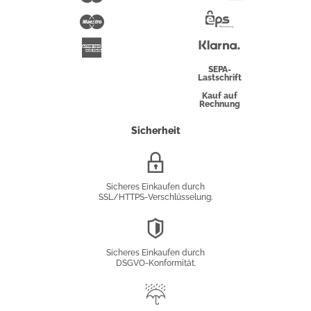
Pay
Maestro
Eps-
Überweisung
Klarna
American
Express
SEPA-
Lastschrift
Kauf auf
Rechnung
Sicherheit
SSL/HTTPS-
Verschlüsselung
Sicheres Einkaufen durch
SSL/HTTPS-Verschlüsselung.
DSGVO-
Konformität
Sicheres Einkaufen durch
DSGVO-Konformität.
Trusted
Shop