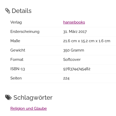
Details
Verlag
hansebooks
Ersterscheinung
31. März 2017
Maße
21.6 cm x 15.2 cm x 1.6 cm
Gewicht
350 Gramm
Format
Softcover
ISBN-13
9783744745482
Seiten
224
Schlagwörter
Religion und Glaube