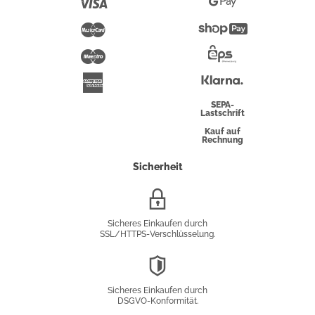
Visa
Google
Pay
Mastercard
Shopify
Pay
Maestro
Eps-
Überweisung
Klarna
American
Express
SEPA-
Lastschrift
Kauf auf
Rechnung
Sicherheit
SSL/HTTPS-
Verschlüsselung
Sicheres Einkaufen durch
SSL/HTTPS-Verschlüsselung.
DSGVO-
Konformität
Sicheres Einkaufen durch
DSGVO-Konformität.