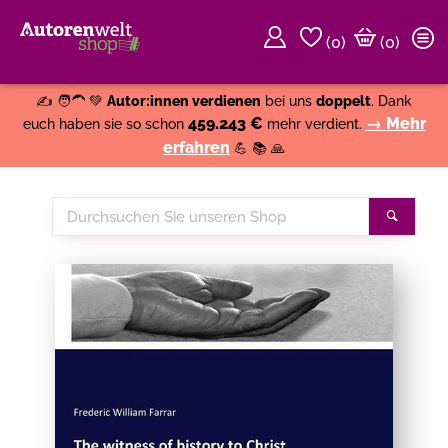
(
0
)
(0)
Weiter einkaufen
Close
✍️ 🧑‍🦱 💚
Autor:innen verdienen
bei uns
doppelt
. Dank
459.243 €
→ Mehr
euch haben sie so schon
mehr verdient.
erfahren
💪 📚 🙏
Durchsuchen
Suche
Sie
unseren
Shop