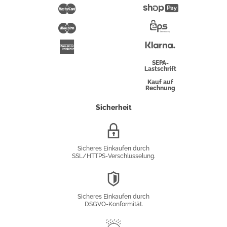
Pay
Mastercard
Shopify
Pay
Maestro
Eps-
Überweisung
Klarna
American
Express
SEPA-
Lastschrift
Kauf auf
Rechnung
Sicherheit
SSL/HTTPS-
Verschlüsselung
Sicheres Einkaufen durch
SSL/HTTPS-Verschlüsselung.
DSGVO-
Konformität
Sicheres Einkaufen durch
DSGVO-Konformität.
Trusted