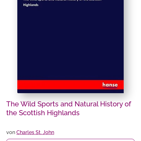
The Wild Sports and Natural History of
the Scottish Highlands
von
Charles St. John