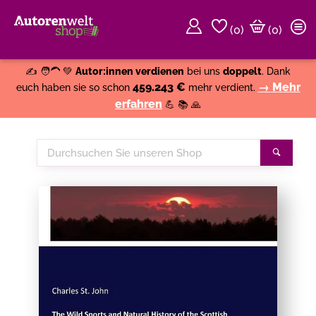
(
0
)
(0)
Weiter einkaufen
Close
✍️ 🧑‍🦱 💚
Autor:innen verdienen
bei uns
doppelt
. Dank
459.243 €
→ Mehr
euch haben sie so schon
mehr verdient.
erfahren
💪 📚 🙏
Durchsuchen
Suche
Sie
unseren
Shop