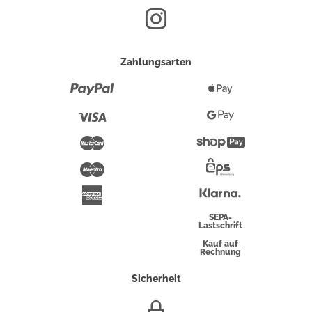
Zahlungsarten
Paypal
Apple
Pay
Visa
Google
Pay
Mastercard
Shopify
Pay
Maestro
Eps-
Überweisung
Klarna
American
Express
SEPA-
Lastschrift
Kauf auf
Rechnung
Sicherheit
SSL/HTTPS-