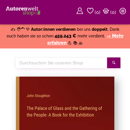
(
0
)
(0)
Weiter einkaufen
Close
✍️ 🧑‍🦱 💚
Autor:innen verdienen
bei uns
doppelt
. Dank
459.243 €
→ Mehr
euch haben sie so schon
mehr verdient.
erfahren
💪 📚 🙏
Durchsuchen
Suche
Sie
unseren
Shop