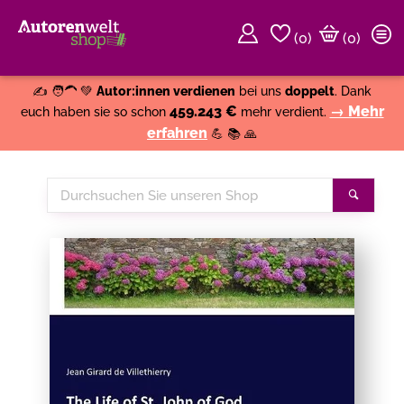
(
0
)
(0)
Weiter einkaufen
Close
✍️ 🧑‍🦱 💚
Autor:innen verdienen
bei uns
doppelt
. Dank
459.243 €
→ Mehr
euch haben sie so schon
mehr verdient.
erfahren
💪 📚 🙏
Durchsuchen
Suche
Sie
unseren
Shop