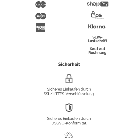
Pay
Mastercard
Shopify
Pay
Maestro
Eps-
Überweisung
Klarna
American
Express
SEPA-
Lastschrift
Kauf auf
Rechnung
Sicherheit
SSL/HTTPS-
Verschlüsselung
Sicheres Einkaufen durch
SSL/HTTPS-Verschlüsselung.
DSGVO-
Konformität
Sicheres Einkaufen durch
DSGVO-Konformität.
Trusted