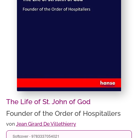
The Life of St. John of God
Founder of the Order of Hospitallers
von
Jean Girard De Villethierry
Softcover - 9783337054021