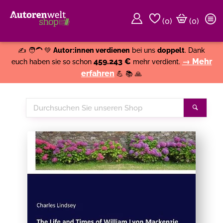
(
0
)
(0)
Weiter einkaufen
Close
✍️ 🧑‍🦱 💚
Autor:innen verdienen
bei uns
doppelt
. Dank
459.243 €
→ Mehr
euch haben sie so schon
mehr verdient.
erfahren
💪 📚 🙏
Durchsuchen
Suche
Sie
unseren
Shop