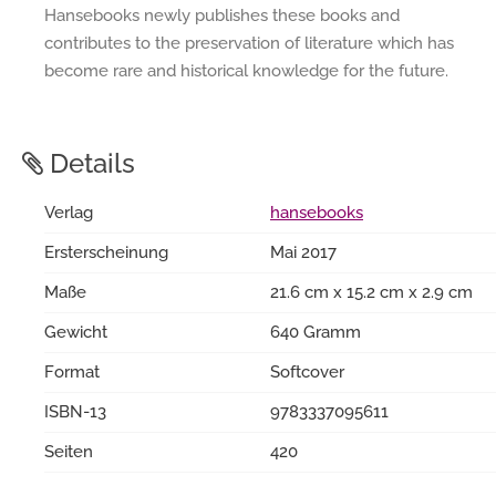
Hansebooks newly publishes these books and
contributes to the preservation of literature which has
become rare and historical knowledge for the future.
Details
Verlag
hansebooks
Ersterscheinung
Mai 2017
Maße
21.6 cm x 15.2 cm x 2.9 cm
Gewicht
640 Gramm
Format
Softcover
ISBN-13
9783337095611
Seiten
420