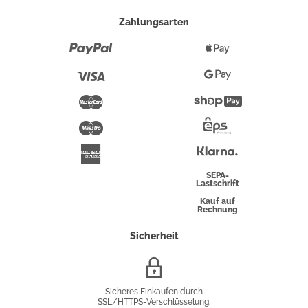
Zahlungsarten
Paypal
Apple
Pay
Visa
Google
Pay
Mastercard
Shopify
Pay
Maestro
Eps-
Überweisung
Klarna
American
Express
SEPA-
Lastschrift
Kauf auf
Rechnung
Sicherheit
SSL/HTTPS-
Verschlüsselung
Sicheres Einkaufen durch
SSL/HTTPS-Verschlüsselung.