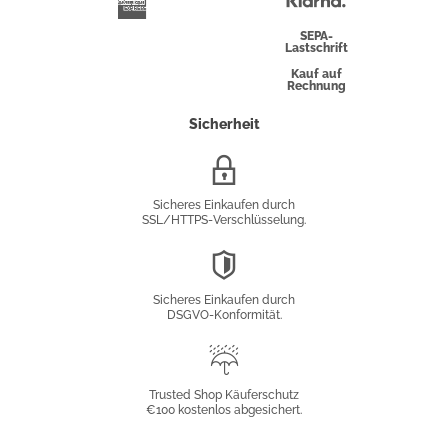
Klarna
American
Express
SEPA-
Lastschrift
Kauf auf
Rechnung
Sicherheit
SSL/HTTPS-
Verschlüsselung
Sicheres Einkaufen durch
SSL/HTTPS-Verschlüsselung.
DSGVO-
Konformität
Sicheres Einkaufen durch
DSGVO-Konformität.
Trusted
Shop
Trusted Shop Käuferschutz
€100 kostenlos abgesichert.
Käuferschutz