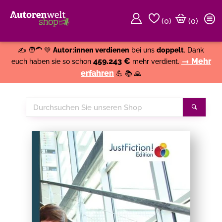
(
0
)
(0)
Weiter einkaufen
Close
✍️ 🧑‍🦱 💚
Autor:innen verdienen
bei uns
doppelt
. Dank
459.243 €
→ Mehr
euch haben sie so schon
mehr verdient.
erfahren
💪 📚 🙏
Durchsuchen
Suche
Sie
unseren
Shop