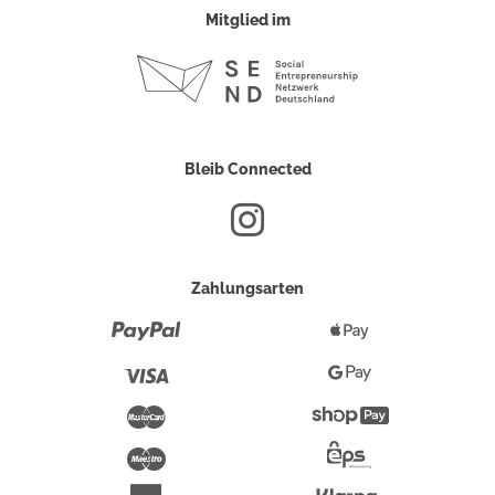
Mitglied im
Bleib Connected
Zahlungsarten
Paypal
Apple
Pay
Visa
Google
Pay
Mastercard
Shopify
Pay
Maestro
Eps-
Überweisung