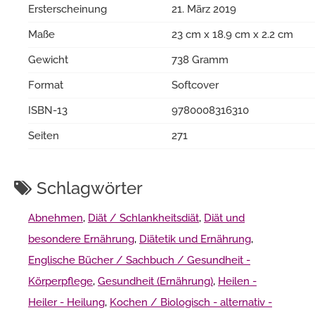
Ersterscheinung
21. März 2019
Maße
23 cm x 18.9 cm x 2.2 cm
Gewicht
738 Gramm
Format
Softcover
ISBN-13
9780008316310
Seiten
271
Schlagwörter
Abnehmen
,
Diät / Schlankheitsdiät
,
Diät und
besondere Ernährung
,
Diätetik und Ernährung
,
Englische Bücher / Sachbuch / Gesundheit -
Körperpflege
,
Gesundheit (Ernährung)
,
Heilen -
Heiler - Heilung
,
Kochen / Biologisch - alternativ -