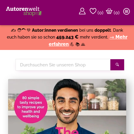
(
0
)
(0)
Weiter einkaufen
Close
✍️ 🧑‍🦱 💚
Autor:innen verdienen
bei uns
doppelt
. Dank
459.243 €
→ Mehr
euch haben sie so schon
mehr verdient.
erfahren
💪 📚 🙏
Durchsuchen
Suche
Sie
unseren
Shop