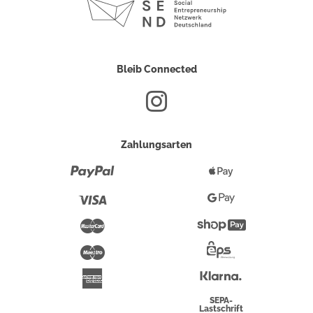
Bleib Connected
Zahlungsarten
Paypal
Apple
Pay
Visa
Google
Pay
Mastercard
Shopify
Pay
Maestro
Eps-
Überweisung
Klarna
American
Express
SEPA-
Lastschrift