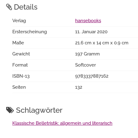
Details
Verlag
hansebooks
Ersterscheinung
11. Januar 2020
Maße
21.6 cm x 14 cm x 0.9 cm
Gewicht
197 Gramm
Format
Softcover
ISBN-13
9783337887162
Seiten
132
Schlagwörter
Klassische Belletristik: allgemein und literarisch