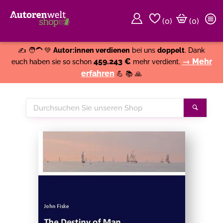
(
0
)
(0)
Weiter einkaufen
Close
✍️ 🧑‍🦱 💚
Autor:innen verdienen
bei uns
doppelt
. Dank
459.243 €
→ Mehr
euch haben sie so schon
mehr verdient.
erfahren
💪 📚 🙏
Durchsuchen
Suche
Sie
unseren
Shop