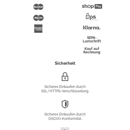
Pay
Mastercard
Shopify
Pay
Maestro
Eps-
Überweisung
Klarna
American
Express
SEPA-
Lastschrift
Kauf auf
Rechnung
Sicherheit
SSL/HTTPS-
Verschlüsselung
Sicheres Einkaufen durch
SSL/HTTPS-Verschlüsselung.
DSGVO-
Konformität
Sicheres Einkaufen durch
DSGVO-Konformität.
Trusted