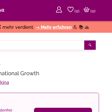
lt
(
0
)
(0)
€
mehr verdient.
→ Mehr erfahren
💪 📚 🙏
Suchen
l
rnational Growth
kina
tenfrei