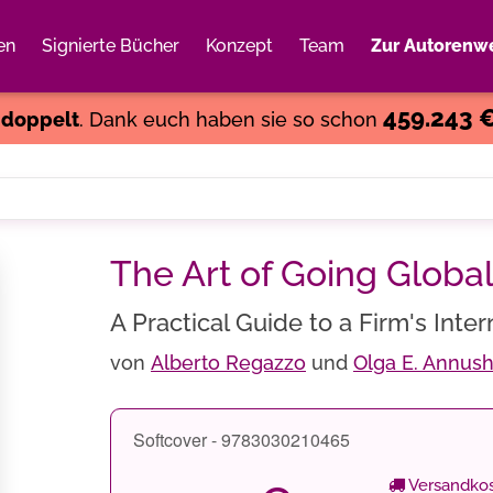
en
Signierte Bücher
Konzept
Team
Zur Autorenwe
Weiter einkaufen
Close
459.243 
s
doppelt
. Dank euch haben sie so schon
The Art of Going Globa
A Practical Guide to a Firm's Inte
von
Alberto Regazzo
und
Olga E. Annush
Softcover - 9783030210465
Versandkos