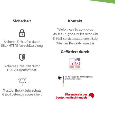
Sicherheit
Kontakt
Telefon: +49 89 215570310
SSL/HTTPS-
Mo. bis Fr., 9:00 Uhr bis 18:00 Uhr
Verschlüsselung
E-Mail: service@autorenwelt.de
Sicheres Einkaufen durch
Oder per
Kontakt-Formular
.
SSL/HTTPS-Verschlüsselung.
fy
Gefördert durch
DSGVO-
Konformität
Sicheres Einkaufen durch
sung
DSGVO-Konformität.
Trusted
Shop
Trusted Shop Käuferschutz
€100 kostenlos abgesichert.
Käuferschutz