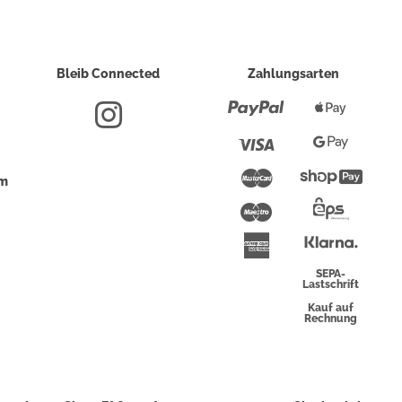
Bleib Connected
Zahlungsarten
Paypal
Apple
Pay
Visa
Google
Pay
Mastercard
Shopi
um
Pay
Maestro
Eps-
Überwei
Klarna
American
Express
SEPA-
Lastschrift
Kauf auf
Rechnung