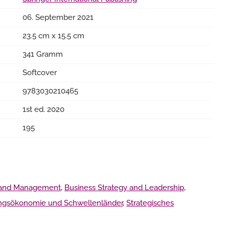
06. September 2021
23.5 cm x 15.5 cm
341 Gramm
Softcover
9783030210465
1st ed. 2020
195
 and Management
,
Business Strategy and Leadership
,
ngsökonomie und Schwellenländer
,
Strategisches