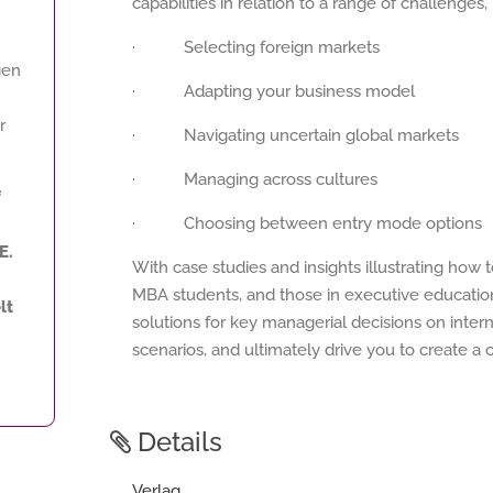
capabilities in relation to a range of challenges,
· Selecting foreign markets
gen
· Adapting your business model
r
· Navigating uncertain global markets
· Managing across cultures
f
· Choosing between entry mode options
E.
With case studies and insights illustrating how to
MBA students, and those in executive education. 
lt
solutions for key managerial decisions on interna
scenarios, and ultimately drive you to create a c
Details
Verlag