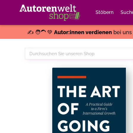
Stöbern
Such
✍️ 🧑‍🦱 💚
Autor:innen verdienen
bei un
Durchsuchen
Sie
unseren
Shop