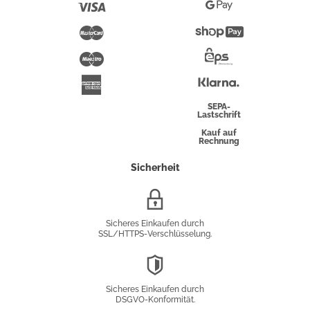
Pay
Visa
Google
Pay
Mastercard
Shopify
Pay
Maestro
Eps-
Überweisung
Klarna
American
Express
SEPA-
Lastschrift
Kauf auf
Rechnung
Sicherheit
SSL/HTTPS-
Verschlüsselung
Sicheres Einkaufen durch
SSL/HTTPS-Verschlüsselung.
DSGVO-
Konformität
Sicheres Einkaufen durch
DSGVO-Konformität.