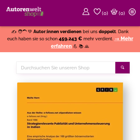
(
0
)
(0)
Weiter einkaufen
Close
✍️ 🧑‍🦱 💚
Autor:innen verdienen
bei uns
doppelt
. Dank
459.243 €
→ Mehr
euch haben sie so schon
mehr verdient.
erfahren
💪 📚 🙏
Durchsuchen
Suche
Sie
unseren
Shop