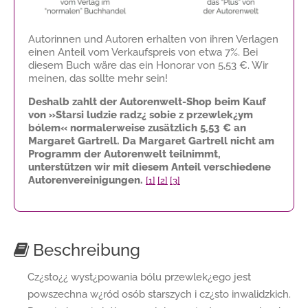
Autorinnen und Autoren erhalten von ihren Verlagen
einen Anteil vom Verkaufspreis von etwa 7%. Bei
diesem Buch wäre das ein Honorar von
5,53 €
. Wir
meinen, das sollte mehr sein!
Deshalb zahlt der Autorenwelt-Shop beim Kauf
von »Starsi ludzie radz¿ sobie z przewlek¿ym
bólem« normalerweise zusätzlich
5,53 €
an
Margaret Gartrell. Da Margaret Gartrell nicht am
Programm der Autorenwelt teilnimmt,
unterstützen wir mit diesem Anteil verschiedene
Autorenvereinigungen.
[1]
[2]
[3]
Beschreibung
Cz¿sto¿¿ wyst¿powania bólu przewlek¿ego jest
powszechna w¿ród osób starszych i cz¿sto inwalidzkich.