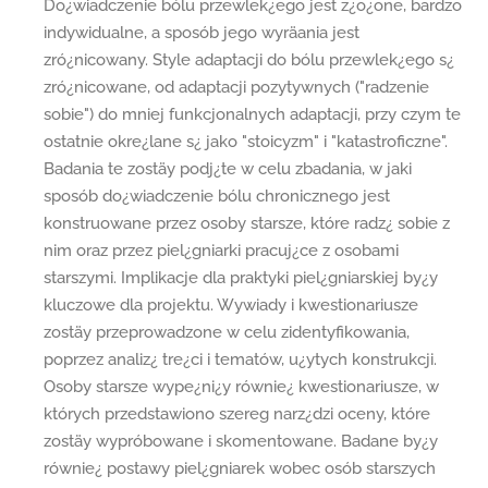
Do¿wiadczenie bólu przewlek¿ego jest z¿o¿one, bardzo
indywidualne, a sposób jego wyräania jest
zró¿nicowany. Style adaptacji do bólu przewlek¿ego s¿
zró¿nicowane, od adaptacji pozytywnych ("radzenie
sobie") do mniej funkcjonalnych adaptacji, przy czym te
ostatnie okre¿lane s¿ jako "stoicyzm" i "katastroficzne".
Badania te zostäy podj¿te w celu zbadania, w jaki
sposób do¿wiadczenie bólu chronicznego jest
konstruowane przez osoby starsze, które radz¿ sobie z
nim oraz przez piel¿gniarki pracuj¿ce z osobami
starszymi. Implikacje dla praktyki piel¿gniarskiej by¿y
kluczowe dla projektu. Wywiady i kwestionariusze
zostäy przeprowadzone w celu zidentyfikowania,
poprzez analiz¿ tre¿ci i tematów, u¿ytych konstrukcji.
Osoby starsze wype¿ni¿y równie¿ kwestionariusze, w
których przedstawiono szereg narz¿dzi oceny, które
zostäy wypróbowane i skomentowane. Badane by¿y
równie¿ postawy piel¿gniarek wobec osób starszych