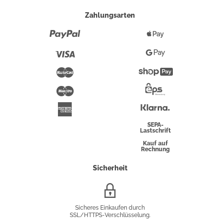
Zahlungsarten
Paypal
Apple
Pay
Visa
Google
Pay
Mastercard
Shopify
Pay
Maestro
Eps-
Überweisung
Klarna
American
Express
SEPA-
Lastschrift
Kauf auf
Rechnung
Sicherheit
SSL/HTTPS-
Verschlüsselung
Sicheres Einkaufen durch
SSL/HTTPS-Verschlüsselung.