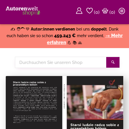
(
0
)
(0)
Weiter einkaufen
Close
✍️ 🧑‍🦱 💚
Autor:innen verdienen
bei uns
doppelt
. Dank
459.243 €
→ Mehr
euch haben sie so schon
mehr verdient.
erfahren
💪 📚 🙏
Durchsuchen
Suche
Sie
unseren
Shop