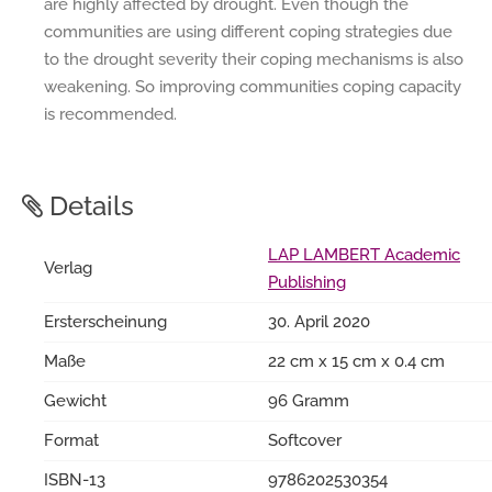
are highly affected by drought. Even though the
communities are using different coping strategies due
to the drought severity their coping mechanisms is also
weakening. So improving communities coping capacity
is recommended.
Details
LAP LAMBERT Academic
Verlag
Publishing
Ersterscheinung
30. April 2020
Maße
22 cm x 15 cm x 0.4 cm
Gewicht
96 Gramm
Format
Softcover
ISBN-13
9786202530354