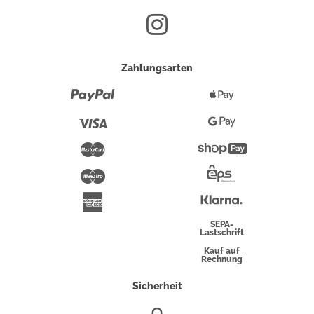
Zahlungsarten
Paypal
Apple
Pay
Visa
Google
Pay
Mastercard
Shopify
Pay
Maestro
Eps-
Überweisung
Klarna
American
Express
SEPA-
Lastschrift
Kauf auf
Rechnung
Sicherheit
SSL/HTTPS-