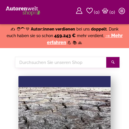
(
0
)
(0)
Weiter einkaufen
Close
✍️ 🧑‍🦱 💚
Autor:innen verdienen
bei uns
doppelt
. Dank
459.243 €
→ Mehr
euch haben sie so schon
mehr verdient.
erfahren
💪 📚 🙏
Durchsuchen
Suche
Sie
unseren
Shop