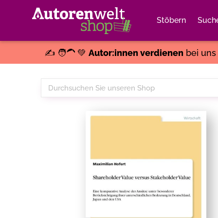
Stöbern
Such
✍️ 🧑‍🦱 💚
Autor:innen verdienen
bei un
Durchsuchen
Sie
unseren
Shop