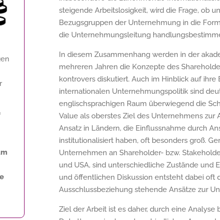
steigende Arbeitslosigkeit, wird die Frage, ob 
Bezugsgruppen der Unternehmung in die Formu
die Unternehmungsleitung handlungsbestimmen
In diesem Zusammenhang werden in der akademi
gen
mehreren Jahren die Konzepte des Shareholde
kontrovers diskutiert. Auch im Hinblick auf ih
r
internationalen Unternehmungspolitik sind deu
englischsprachigen Raum überwiegend die Sc
f
Value als oberstes Ziel des Unternehmens zur 
Ansatz in Ländern, die Einflussnahme durch 
institutionalisiert haben, oft besonders groß. G
am
Unternehmen an Shareholder- bzw. Stakeholder
und USA, sind unterschiedliche Zustände und En
ne
und öffentlichen Diskussion entsteht dabei oft 
Ausschlussbeziehung stehende Ansätze zur U
Ziel der Arbeit ist es daher, durch eine Analys