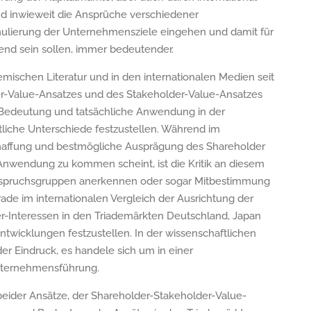
und inwieweit die Ansprüche verschiedener
lierung der Unternehmensziele eingehen und damit für
d sein sollen, immer bedeutender.
schen Literatur und in den internationalen Medien seit
r-Value-Ansatzes und des Stakeholder-Value-Ansatzes
re Bedeutung und tatsächliche Anwendung in der
tliche Unterschiede festzustellen. Während im
haffung und bestmögliche Ausprägung des Shareholder
Anwendung zu kommen scheint, ist die Kritik an diesem
Anspruchsgruppen anerkennen oder sogar Mitbestimmung
erade im internationalen Vergleich der Ausrichtung der
-Interessen in den Triademärkten Deutschland, Japan
twicklungen festzustellen. In der wissenschaftlichen
der Eindruck, es handele sich um in einer
nternehmensführung.
e beider Ansätze, der Shareholder-Stakeholder-Value-