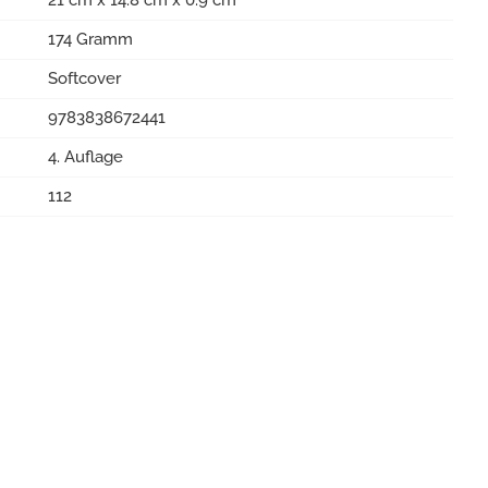
21 cm x 14.8 cm x 0.9 cm
174 Gramm
Softcover
9783838672441
4. Auflage
112