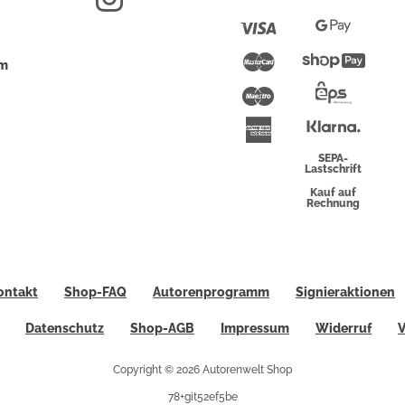
Pay
Visa
Google
Pay
Mastercard
Shopi
um
Pay
Maestro
Eps-
Überwei
Klarna
American
Express
SEPA-
Lastschrift
Kauf auf
Rechnung
ontakt
Shop-FAQ
Autorenprogramm
Signieraktionen
Datenschutz
Shop-AGB
Impressum
Widerruf
V
Copyright © 2026 Autorenwelt Shop
78+git52ef5be