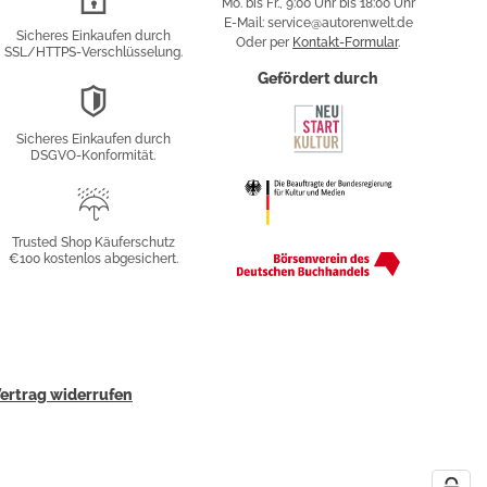
Mo. bis Fr., 9:00 Uhr bis 18:00 Uhr
Verschlüsselung
E-Mail: service@autorenwelt.de
Sicheres Einkaufen durch
Oder per
Kontakt-Formular
.
SSL/HTTPS-Verschlüsselung.
fy
Gefördert durch
DSGVO-
Konformität
Sicheres Einkaufen durch
sung
DSGVO-Konformität.
Trusted
Shop
Trusted Shop Käuferschutz
€100 kostenlos abgesichert.
Käuferschutz
ertrag widerrufen