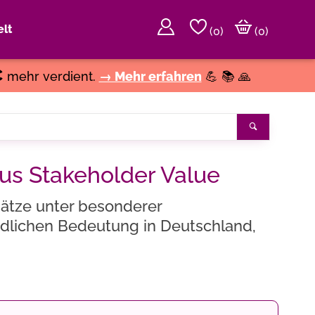
lt
(
0
)
(0)
€
mehr verdient.
→ Mehr erfahren
💪 📚 🙏
Suchen
us Stakeholder Value
sätze unter besonderer
edlichen Bedeutung in Deutschland,