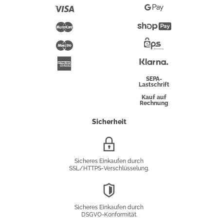
Pay
Visa
Google
Pay
Mastercard
Shopify
Pay
Maestro
Eps-
Überweisung
Klarna
American
Express
SEPA-
Lastschrift
Kauf auf
Rechnung
Sicherheit
SSL/HTTPS-
Verschlüsselung
Sicheres Einkaufen durch
SSL/HTTPS-Verschlüsselung.
DSGVO-
Konformität
Sicheres Einkaufen durch
DSGVO-Konformität.