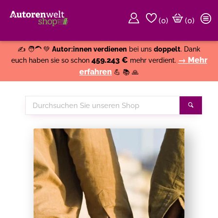
(
0
)
(0)
Weiter einkaufen
Close
✍️ 🧑‍🦱 💚
Autor:innen verdienen
bei uns
doppelt
. Dank
459.243 €
→ Mehr
euch haben sie so schon
mehr verdient.
erfahren
💪 📚 🙏
Durchsuchen
Suche
Sie
unseren
Shop