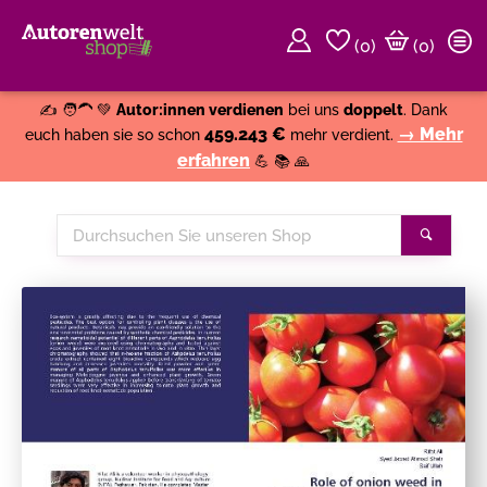
(
0
)
(0)
Weiter einkaufen
Close
✍️ 🧑‍🦱 💚
Autor:innen verdienen
bei uns
doppelt
. Dank
459.243 €
→ Mehr
euch haben sie so schon
mehr verdient.
erfahren
💪 📚 🙏
Durchsuchen
Suche
Sie
unseren
Shop