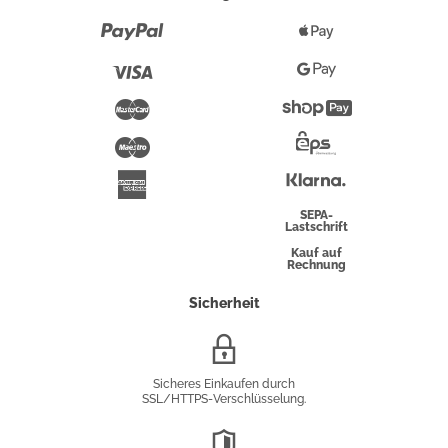
Paypal
Apple
Pay
Visa
Google
Pay
Mastercard
Shopify
Pay
Maestro
Eps-
Überweisung
Klarna
American
Express
SEPA-
Lastschrift
Kauf auf
Rechnung
Sicherheit
SSL/HTTPS-
Verschlüsselung
Sicheres Einkaufen durch
SSL/HTTPS-Verschlüsselung.
DSGVO-