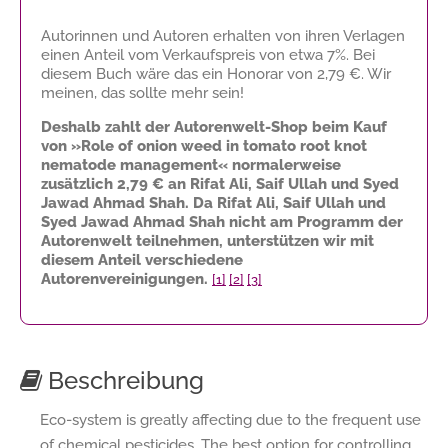
Autorinnen und Autoren erhalten von ihren Verlagen
einen Anteil vom Verkaufspreis von etwa 7%. Bei
diesem Buch wäre das ein Honorar von
2,79 €
. Wir
meinen, das sollte mehr sein!
Deshalb zahlt der Autorenwelt-Shop beim Kauf
von »Role of onion weed in tomato root knot
nematode management« normalerweise
zusätzlich
2,79 €
an Rifat Ali, Saif Ullah und Syed
Jawad Ahmad Shah. Da Rifat Ali, Saif Ullah und
Syed Jawad Ahmad Shah nicht am Programm der
Autorenwelt teilnehmen, unterstützen wir mit
diesem Anteil verschiedene
Autorenvereinigungen.
[1]
[2]
[3]
Beschreibung
Eco-system is greatly affecting due to the frequent use
of chemical pesticides. The best option for controlling