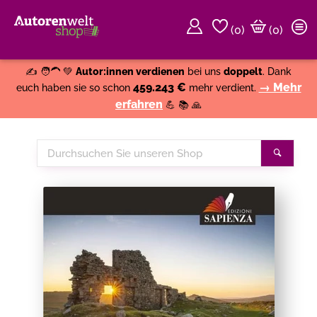
(
0
)
(0)
Weiter einkaufen
Close
✍️ 🧑‍🦱 💚
Autor:innen verdienen
bei uns
doppelt
. Dank
459.243 €
→ Mehr
euch haben sie so schon
mehr verdient.
erfahren
💪 📚 🙏
Durchsuchen
Suche
Sie
unseren
Shop