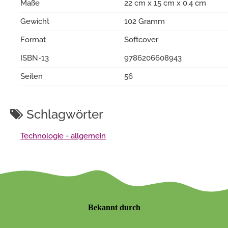
Maße
22 cm x 15 cm x 0.4 cm
Gewicht
102 Gramm
Format
Softcover
ISBN-13
9786206608943
Seiten
56
Schlagwörter
Technologie - allgemein
Bekannt durch