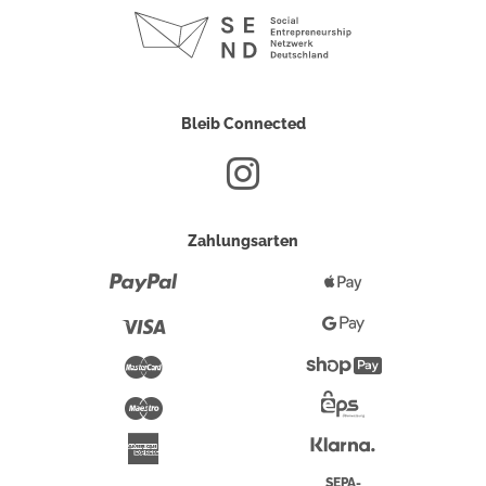
Bleib Connected
Zahlungsarten
Paypal
Apple
Pay
Visa
Google
Pay
Mastercard
Shopify
Pay
Maestro
Eps-
Überweisung
Klarna
American
Express
SEPA-