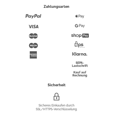
Zahlungsarten
Paypal
Apple
Pay
Visa
Google
Pay
Mastercard
Shopify
Pay
Maestro
Eps-
Überweisung
Klarna
American
Express
SEPA-
Lastschrift
Kauf auf
Rechnung
Sicherheit
SSL/HTTPS-
Verschlüsselung
Sicheres Einkaufen durch
SSL/HTTPS-Verschlüsselung.