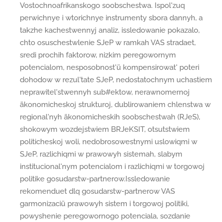
Vostochnoafrikanskogo soobschestwa. Ispol'zuq
perwichnye i wtorichnye instrumenty sbora dannyh, a
takzhe kachestwennyj analiz, issledowanie pokazalo,
chto osuschestwlenie SJeP w ramkah VAS stradaet,
sredi prochih faktorow, nizkim peregowornym
potencialom, nesposobnost'ü kompensirowat' poteri
dohodow w rezul'tate SJeP, nedostatochnym uchastiem
neprawitel'stwennyh sub#ektow, nerawnomernoj
äkonomicheskoj strukturoj, dublirowaniem chlenstwa w
regional'nyh äkonomicheskih soobschestwah (RJeS),
shokowym wozdejstwiem BRJeKSIT, otsutstwiem
politicheskoj woli, nedobrosowestnymi uslowiqmi w
SJeP, razlichiqmi w prawowyh sistemah, slabym
institucional'nym potencialom i razlichiqmi w torgowoj
politike gosudarstw-partnerow.Issledowanie
rekomenduet dlq gosudarstw-partnerow VAS
garmonizaciü prawowyh sistem i torgowoj politiki,
powyshenie peregowornogo potenciala, sozdanie