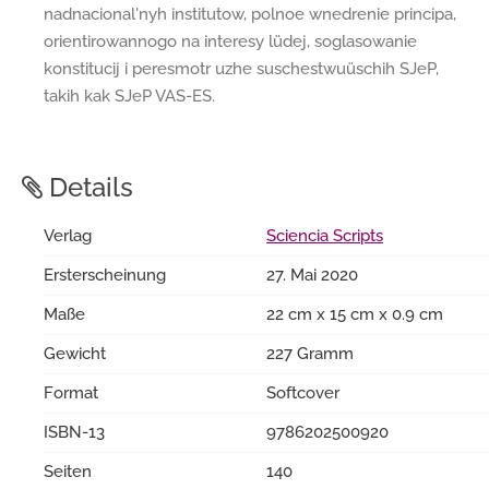
nadnacional'nyh institutow, polnoe wnedrenie principa,
orientirowannogo na interesy lüdej, soglasowanie
konstitucij i peresmotr uzhe suschestwuüschih SJeP,
takih kak SJeP VAS-ES.
Details
Verlag
Sciencia Scripts
Ersterscheinung
27. Mai 2020
Maße
22 cm x 15 cm x 0.9 cm
Gewicht
227 Gramm
Format
Softcover
ISBN-13
9786202500920
Seiten
140