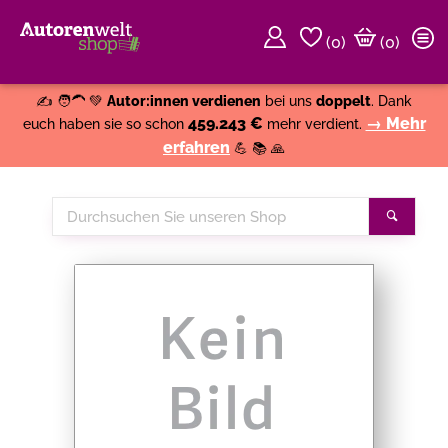
(
0
)
(0)
Weiter einkaufen
Close
✍️ 🧑‍🦱 💚
Autor:innen verdienen
bei uns
doppelt
. Dank
459.243 €
→ Mehr
euch haben sie so schon
mehr verdient.
erfahren
💪 📚 🙏
Durchsuchen
Suche
Sie
unseren
Shop