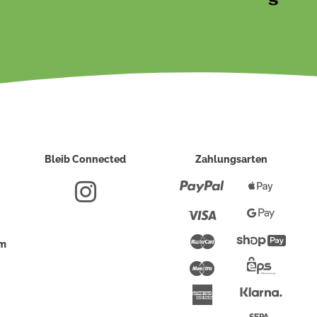
Bleib Connected
Zahlungsarten
Paypal
Apple
Pay
Visa
Google
Pay
Mastercard
Shopi
um
Pay
Maestro
Eps-
Überwei
Klarna
American
Express
SEPA-