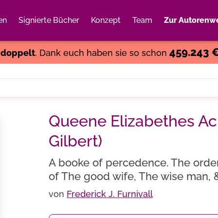
en
Signierte Bücher
Konzept
Team
Zur Autorenwe
Weiter einkaufen
Close
459.243 
s
doppelt
. Dank euch haben sie so schon
Queene Elizabethes A
Gilbert)
A booke of percedence. The orderi
of The good wife, The wise man, 
von
Frederick J. Furnivall