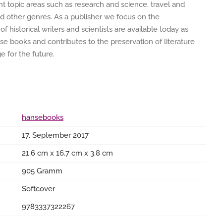
ent topic areas such as research and science, travel and
nd other genres. As a publisher we focus on the
of historical writers and scientists are available today as
e books and contributes to the preservation of literature
 for the future.
hansebooks
17. September 2017
21.6 cm x 16.7 cm x 3.8 cm
905 Gramm
Softcover
9783337322267