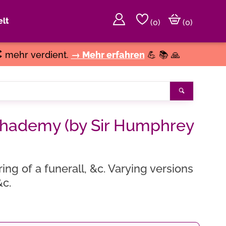
lt
(
0
)
(0)
€
mehr verdient.
→ Mehr erfahren
💪 📚 🙏
Suchen
chademy (by Sir Humphrey
ng of a funerall, &c. Varying versions
&c.