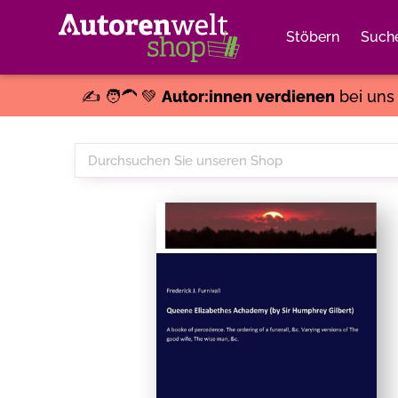
Stöbern
Such
✍️ 🧑‍🦱 💚
Autor:innen verdienen
bei un
Durchsuchen
Sie
unseren
Shop