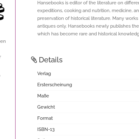
Hansebooks is editor of the literature on differ
expeditions, cooking and nutrition, medicine, a
preservation of historical literature. Many works 
antiques only. Hansebooks newly publishes thes
which has become rare and historical knowledge
gen
r
Details
Verlag
f
Ersterscheinung
Maße
Gewicht
Format
ISBN-13