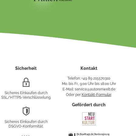
Sicherheit
Kontakt
Telefon: +49 89 215570310
SSL/HTTPS-
Mo. bis Fr., 9:00 Uhr bis 18:00 Uhr
Verschlüsselung
E-Mail: service@autorenwelt.de
Sicheres Einkaufen durch
Oder per
Kontakt-Formular
.
SSL/HTTPS-Verschlüsselung.
fy
Gefördert durch
DSGVO-
Konformität
Sicheres Einkaufen durch
sung
DSGVO-Konformität.