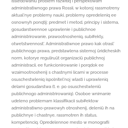
issledowaniü problem razwitiq i perspektiwam
administratiwnogo prawa Rossii, w kotoroj rassmotreny
aktual'nye problemy nauki, problemy opredeleniq ee
osnownyh ponqtij: predmet i metod, principy i sistema,
gosudarstwennoe uprawlenie i publichnoe
administrirowanie, prawootnosheniq, sub#ekty,
otwetstwennost'. Administratiwnoe prawo kak otrasl'
publichnogo prawa, predstawlena sistemoj üridicheskih
norm, kotorye reguliruüt organizaciü publichnoj
administracii, ee funkcionirowanie i porqdok ee
wzaimootnoshenij s chastnymi licami w processe
osuschestwleniq ispolnitel'noj wlasti i uprawleniq
delami gosudarstwa (t. e. po osuschestwleniü
publichnogo administrirowaniq). Osoboe wnimanie
udeleno problemam klassifikacii sub#ektow
administratiwno-prawowyh otnoshenij, deleniü ih na
publichnye i chastnye, rassmotren ih status,
kompetenciq. Opredelennoe mesto w monografii