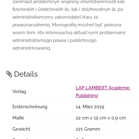
zanimaüt problemnye woprosy otwetstwennosti kak
fizicheskih i üridicheskih lic, tak i dolzhnostnyh lic po
administratiwnomu zakonodatel'stwu za
prawonarusheniq. Monografiq mozhet byt' polezna
wsem tem, kto interesuetsq aktual'nymi problemami
administratiwnogo prawa i publichnogo
administrirowaniq.
Details
LAP LAMBERT Academic
Verlag
Publishing
Ersterscheinung
14. März 2019
Maße
22 cm x 15 cm x 0.9 cm
Gewicht
221 Gramm