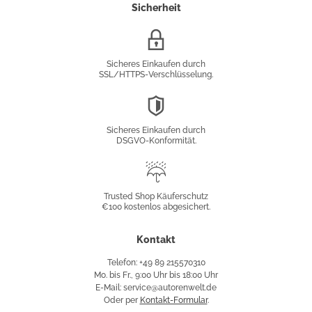
Sicherheit
SSL/HTTPS-
Verschlüsselung
Sicheres Einkaufen durch
SSL/HTTPS-Verschlüsselung.
DSGVO-
Konformität
Sicheres Einkaufen durch
DSGVO-Konformität.
Trusted
Shop
Trusted Shop Käuferschutz
€100 kostenlos abgesichert.
Käuferschutz
Kontakt
Telefon: +49 89 215570310
Mo. bis Fr., 9:00 Uhr bis 18:00 Uhr
E-Mail: service@autorenwelt.de
Oder per
Kontakt-Formular
.