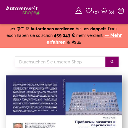
(
0
)
(0)
Weiter einkaufen
Close
✍️ 🧑‍🦱 💚
Autor:innen verdienen
bei uns
doppelt
. Dank
459.243 €
→ Mehr
euch haben sie so schon
mehr verdient.
erfahren
💪 📚 🙏
Durchsuchen
Suche
Sie
unseren
Shop