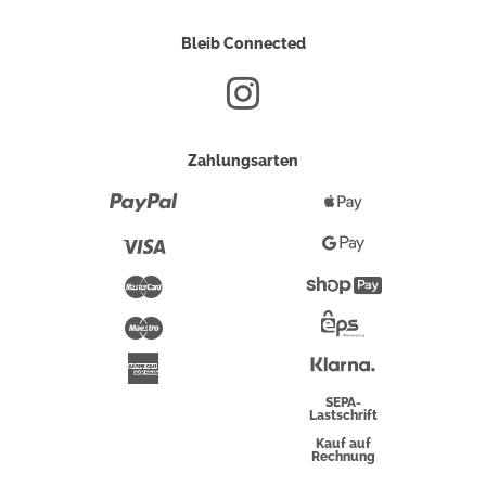
Bleib Connected
Zahlungsarten
Paypal
Apple
Pay
Visa
Google
Pay
Mastercard
Shopify
Pay
Maestro
Eps-
Überweisung
Klarna
American
Express
SEPA-
Lastschrift
Kauf auf
Rechnung