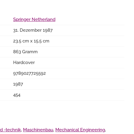
Springer Netherland
31. Dezember 1987
23.5 cm x 15.5 cm
863 Gramm
Hardcover
9789027725592
1987
454
d -technik
,
Maschinenbau
,
Mechanical Engineering
,