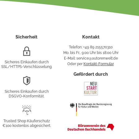
Sicherheit
Kontakt
Telefon: +49 89 215570310
SSL/HTTPS-
Mo. bis Fr., 9:00 Uhr bis 18:00 Uhr
Verschlüsselung
E-Mail: service@autorenwelt.de
Sicheres Einkaufen durch
Oder per
Kontakt-Formular
.
SSL/HTTPS-Verschlüsselung.
fy
Gefördert durch
DSGVO-
Konformität
Sicheres Einkaufen durch
sung
DSGVO-Konformität.
Trusted
Shop
Trusted Shop Käuferschutz
€100 kostenlos abgesichert.
Käuferschutz