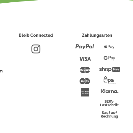
Bleib Connected
Zahlungsarten
Paypal
Apple
Pay
Visa
Google
Pay
Mastercard
Shopi
um
Pay
Maestro
Eps-
Überwei
Klarna
American
Express
SEPA-
Lastschrift
Kauf auf
Rechnung