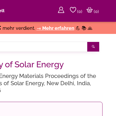
lt
(
0
)
(0)
€
mehr verdient.
→ Mehr erfahren
💪 📚 🙏
Suchen
 of Solar Energy
 Energy Materials Proceedings of the
 of Solar Energy, New Delhi, India,
6