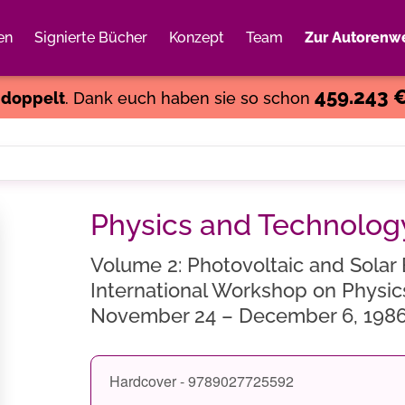
en
Signierte Bücher
Konzept
Team
Zur Autorenwe
Weiter einkaufen
Close
459.243 
s
doppelt
. Dank euch haben sie so schon
Physics and Technology
Volume 2: Photovoltaic and Solar
International Workshop on Physics
November 24 – December 6, 198
Hardcover - 9789027725592