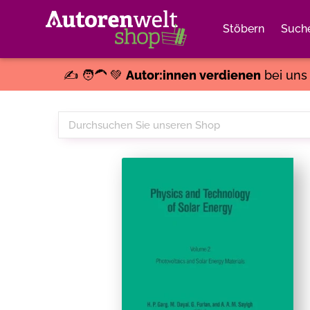
Stöbern
Such
✍️ 🧑‍🦱 💚
Autor:innen verdienen
bei un
Durchsuchen
Sie
unseren
Shop