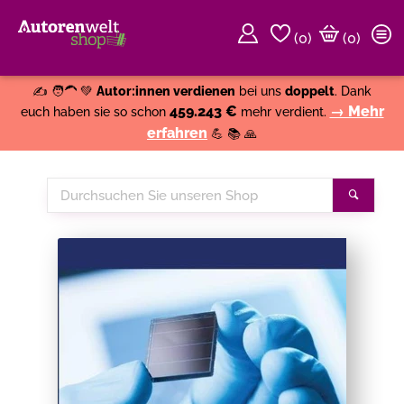
(
0
)
(0)
Weiter einkaufen
Close
✍️ 🧑‍🦱 💚
Autor:innen verdienen
bei uns
doppelt
. Dank
459.243 €
→ Mehr
euch haben sie so schon
mehr verdient.
erfahren
💪 📚 🙏
Durchsuchen
Suche
Sie
unseren
Shop